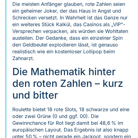
Die meisten Anfänger glauben, rote Zahlen seien
ein geheimer Joker, der das Haus in Angst und
Schrecken versetzt. In Wahrheit ist das Ganze nur
ein weiteres Stück Kalkül, das Casinos als „VIP“-
Versprechen verpacken, als würden sie Wohltaten
austeilen. Der Gedanke, dass ein einzelner Spin
den Geldbeutel explodieren lässt, ist genauso
realistisch wie ein kostenloser Lollipop beim
Zahnarzt.
Die Mathematik hinter
den roten Zahlen – kurz
und bitter
Roulette bietet 18 rote Slots, 18 schwarze und eine
oder zwei Grüne (0 und ggf. 00). Die
Gewinnchance für Rot liegt damit bei 48,6 % im
europäischen Layout. Das Ergebnis ist also knapp
unter 50 % – nicht gerade ein Jackpot, sondern ein