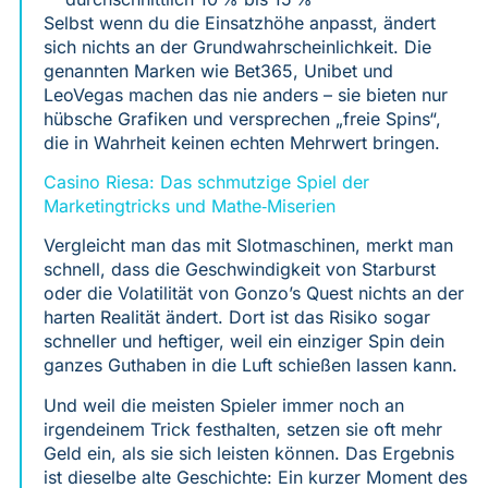
Selbst wenn du die Einsatzhöhe anpasst, ändert
sich nichts an der Grundwahrscheinlichkeit. Die
genannten Marken wie Bet365, Unibet und
LeoVegas machen das nie anders – sie bieten nur
hübsche Grafiken und versprechen „freie Spins“,
die in Wahrheit keinen echten Mehrwert bringen.
Casino Riesa: Das schmutzige Spiel der
Marketingtricks und Mathe‑Miserien
Vergleicht man das mit Slotmaschinen, merkt man
schnell, dass die Geschwindigkeit von Starburst
oder die Volatilität von Gonzo’s Quest nichts an der
harten Realität ändert. Dort ist das Risiko sogar
schneller und heftiger, weil ein einziger Spin dein
ganzes Guthaben in die Luft schießen lassen kann.
Und weil die meisten Spieler immer noch an
irgendeinem Trick festhalten, setzen sie oft mehr
Geld ein, als sie sich leisten können. Das Ergebnis
ist dieselbe alte Geschichte: Ein kurzer Moment des