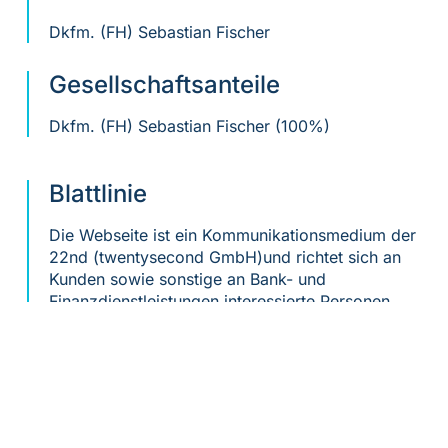
Dkfm. (FH) Sebastian Fischer
Gesellschaftsanteile
Dkfm. (FH) Sebastian Fischer (100%)
Blattlinie
Die Webseite ist ein Kommunikationsmedium der
22nd (twentysecond GmbH)und richtet sich an
Kunden sowie sonstige an Bank- und
Finanzdienstleistungen interessierte Personen.
Inhalt ist die Präsentation der twentysecond
GmbH, der twentysecond AG sowie der
Personen, Leistungen und Case-Studies beider
genannten Unternehmen.