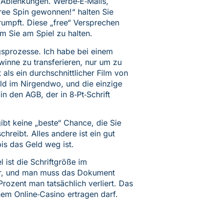
n Ablenkungen. Werbe‑E‑Mails,
ree Spin gewonnen!“ halten Sie
rumpft. Diese „free“ Versprechen
um Sie am Spiel zu halten.
sprozesse. Ich habe bei einem
inne zu transferieren, nur um zu
als ein durchschnittlicher Film von
d im Nirgendwo, und die einzige
n den AGB, der in 8‑Pt‑Schrift
ibt keine „beste“ Chance, die Sie
reibt. Alles andere ist ein gut
is das Geld weg ist.
 ist die Schriftgröße im
ar, und man muss das Dokument
rozent man tatsächlich verliert. Das
inem Online‑Casino ertragen darf.