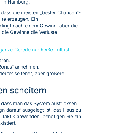
r in Hamburg.
, dass die meisten „bester Chancen“-
ite erzeugen. Ein
 klingt nach einem Gewinn, aber die
r die Gewinne die Verluste
ganze Gerede nur heiße Luft ist
eren.
„Bonus“ annehmen.
edeutet seltener, aber größere
en scheitern
, dass man das System austricksen
ign darauf ausgelegt ist, das Haus zu
e‑Taktik anwenden, benötigen Sie ein
istiert.