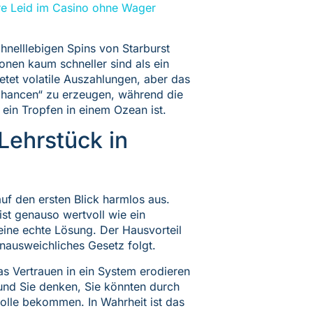
hre Leid im Casino ohne Wager
hnelllebigen Spins von Starburst
ionen kaum schneller sind als ein
etet volatile Auszahlungen, aber das
n Chancen“ zu erzeugen, während die
ein Tropfen in einem Ozean ist.
Lehrstück in
uf den ersten Blick harmlos aus.
 ist genauso wertvoll wie ein
keine echte Lösung. Der Hausvorteil
unausweichliches Gesetz folgt.
das Vertrauen in ein System erodieren
und Sie denken, Sie könnten durch
olle bekommen. In Wahrheit ist das