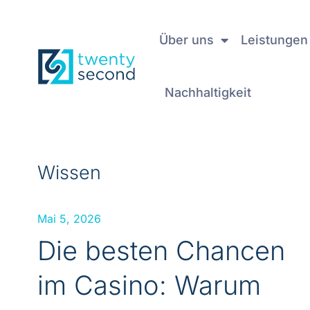
Über uns
Leistungen
Nachhaltigkeit
Wissen
Mai 5, 2026
Die besten Chancen
im Casino: Warum