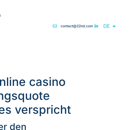
n
EN
DE
FR
contact@22nd.com
line casino
ungsquote
 es verspricht
er den