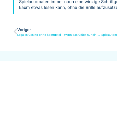
Spielautomaten immer noch eine winzige Schrift
kaum etwas lesen kann, ohne die Brille aufzusetze
Voriger
Legales Casino ohne Sperrdatei – Wenn das Glück nur ein Vorwand für schlechte Software ist