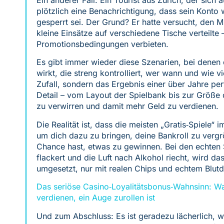
Ein anderer Fall: Ein Tourist aus Zürich, der sich 
plötzlich eine Benachrichtigung, dass sein Kont
gesperrt sei. Der Grund? Er hatte versucht, den 
kleine Einsätze auf verschiedene Tische verteilte
Promotionsbedingungen verbieten.
Es gibt immer wieder diese Szenarien, bei denen
wirkt, die streng kontrolliert, wer wann und wie v
Zufall, sondern das Ergebnis einer über Jahre perf
Detail – vom Layout der Spielbank bis zur Größe d
zu verwirren und damit mehr Geld zu verdienen.
Die Realität ist, dass die meisten „Gratis‑Spiele“ 
um dich dazu zu bringen, deine Bankroll zu verg
Chance hast, etwas zu gewinnen. Bei den echten S
flackert und die Luft nach Alkohol riecht, wird das
umgesetzt, nur mit realen Chips und echtem Blutd
Das seriöse Casino‑Loyalitätsbonus‑Wahnsinn: Wa
verdienen, ein Auge zurollen ist
Und zum Abschluss: Es ist geradezu lächerlich, w