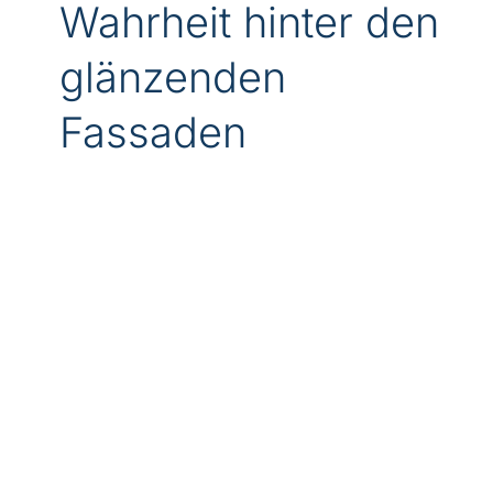
Wahrheit hinter den
glänzenden
Fassaden