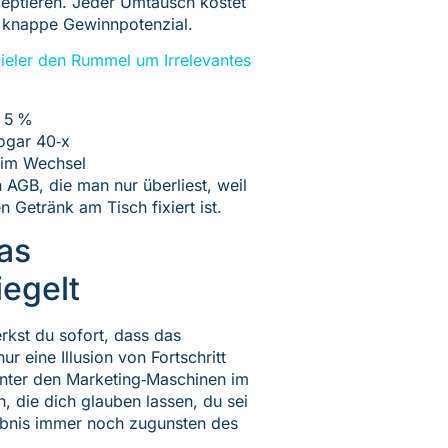
zeptieren. Jeder Umtausch kostet
n knappe Gewinnpotenzial.
pieler den Rummel um Irrelevantes
r 5 %
ogar 40‑x
eim Wechsel
 AGB, die man nur überliest, weil
Getränk am Tisch fixiert ist.
as
iegelt
rkst du sofort, dass das
r eine Illusion von Fortschritt
hinter den Marketing‑Maschinen im
n, die dich glauben lassen, du sei
bnis immer noch zugunsten des