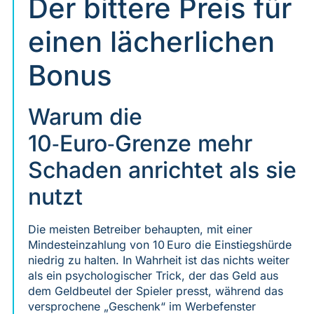
Der bittere Preis für
einen lächerlichen
Bonus
Warum die
10‑Euro‑Grenze mehr
Schaden anrichtet als sie
nutzt
Die meisten Betreiber behaupten, mit einer
Mindesteinzahlung von 10 Euro die Einstiegshürde
niedrig zu halten. In Wahrheit ist das nichts weiter
als ein psychologischer Trick, der das Geld aus
dem Geldbeutel der Spieler presst, während das
versprochene „Geschenk“ im Werbefenster