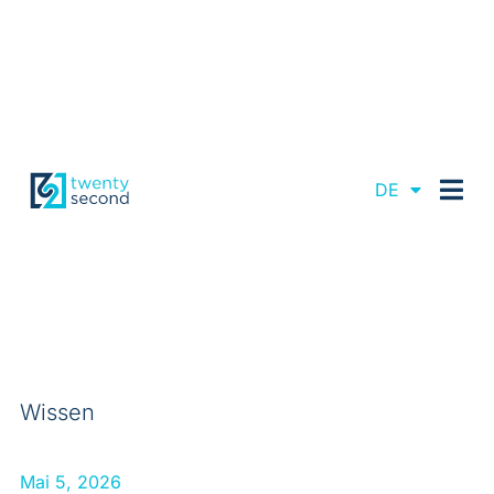
EN
DE
FR
Wissen
Mai 5, 2026