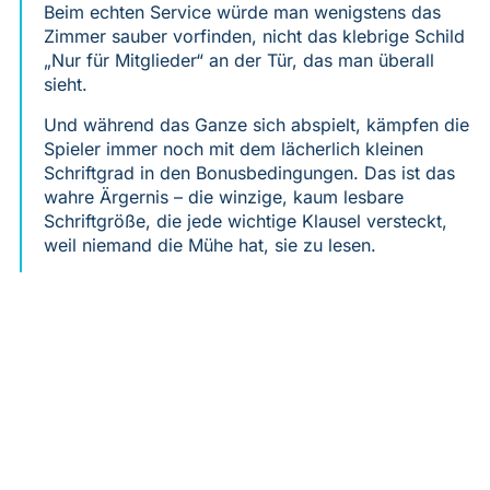
Beim echten Service würde man wenigstens das
Zimmer sauber vorfinden, nicht das klebrige Schild
„Nur für Mitglieder“ an der Tür, das man überall
sieht.
Und während das Ganze sich abspielt, kämpfen die
Spieler immer noch mit dem lächerlich kleinen
Schriftgrad in den Bonusbedingungen. Das ist das
wahre Ärgernis – die winzige, kaum lesbare
Schriftgröße, die jede wichtige Klausel versteckt,
weil niemand die Mühe hat, sie zu lesen.
Voriger
Nächster
Spielautomaten Casino App: Der harte Realitäts-Check für echte Spieler
Spielautomaten Online Niedersachsen: Der harte Realismus hinter dem bunten Pixelwirrwarr