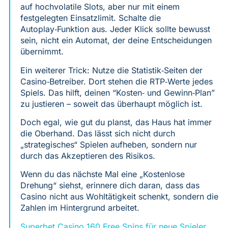
auf hochvolatile Slots, aber nur mit einem
festgelegten Einsatzlimit. Schalte die
Autoplay‑Funktion aus. Jeder Klick sollte bewusst
sein, nicht ein Automat, der deine Entscheidungen
übernimmt.
Ein weiterer Trick: Nutze die Statistik‑Seiten der
Casino‑Betreiber. Dort stehen die RTP‑Werte jedes
Spiels. Das hilft, deinen “Kosten‑ und Gewinn‑Plan”
zu justieren – soweit das überhaupt möglich ist.
Doch egal, wie gut du planst, das Haus hat immer
die Oberhand. Das lässt sich nicht durch
„strategisches“ Spielen aufheben, sondern nur
durch das Akzeptieren des Risikos.
Wenn du das nächste Mal eine „Kostenlose
Drehung“ siehst, erinnere dich daran, dass das
Casino nicht aus Wohltätigkeit schenkt, sondern die
Zahlen im Hintergrund arbeitet.
Superbet Casino 160 Free Spins für neue Spieler