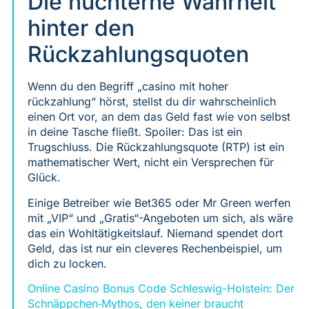
Die nüchterne Wahrheit
hinter den
Rückzahlungsquoten
Wenn du den Begriff „casino mit hoher
rückzahlung“ hörst, stellst du dir wahrscheinlich
einen Ort vor, an dem das Geld fast wie von selbst
in deine Tasche fließt. Spoiler: Das ist ein
Trugschluss. Die Rückzahlungsquote (RTP) ist ein
mathematischer Wert, nicht ein Versprechen für
Glück.
Einige Betreiber wie Bet365 oder Mr Green werfen
mit „VIP“ und „Gratis“-Angeboten um sich, als wäre
das ein Wohltätigkeitslauf. Niemand spendet dort
Geld, das ist nur ein cleveres Rechenbeispiel, um
dich zu locken.
Online Casino Bonus Code Schleswig-Holstein: Der
Schnäppchen‑Mythos, den keiner braucht