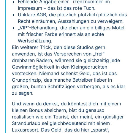
Fehlende Angabe einer Lizenznummer im
Impressum – das ist das rote Tuch.
Unklare AGB, die plötzlich plötzlich plötzlich das
Recht einräumen, Auszahlungen zu verweigern.
„VIP“-Behandlung, die eher an ein billiges Motel
mit frischer Farbe erinnert als an echte
Wertschätzung.
Ein weiterer Trick, den diese Studios gern
anwenden, ist das Versprechen von „frei“
drehbaren Rädern, während sie gleichzeitig jede
Gewinnmöglichkeit in den Kleingedruckten
verstecken. Niemand schenkt Geld, das ist das
Grundprinzip, das manche Betreiber lieber in
großen, bunten Schriftzügen verbergen, als es klar
zu sagen.
Und wenn du denkst, du könntest dich mit einem
kleinen Bonus absichern, bist du genauso
realistisch wie ein Tourist, der meint, ein günstiger
Strandurlaub sei gleichbedeutend mit einem
Luxusresort. Das Geld, das du hier „sparst“,