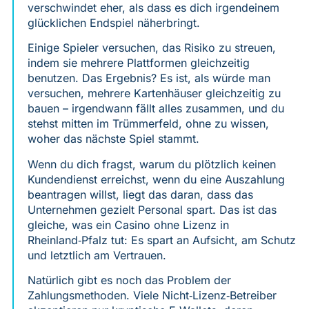
verschwindet eher, als dass es dich irgendeinem
glücklichen Endspiel näherbringt.
Einige Spieler versuchen, das Risiko zu streuen,
indem sie mehrere Plattformen gleichzeitig
benutzen. Das Ergebnis? Es ist, als würde man
versuchen, mehrere Kartenhäuser gleichzeitig zu
bauen – irgendwann fällt alles zusammen, und du
stehst mitten im Trümmerfeld, ohne zu wissen,
woher das nächste Spiel stammt.
Wenn du dich fragst, warum du plötzlich keinen
Kundendienst erreichst, wenn du eine Auszahlung
beantragen willst, liegt das daran, dass das
Unternehmen gezielt Personal spart. Das ist das
gleiche, was ein Casino ohne Lizenz in
Rheinland‑Pfalz tut: Es spart an Aufsicht, am Schutz
und letztlich am Vertrauen.
Natürlich gibt es noch das Problem der
Zahlungsmethoden. Viele Nicht‑Lizenz‑Betreiber