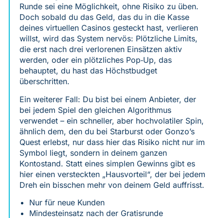
Runde sei eine Möglichkeit, ohne Risiko zu üben.
Doch sobald du das Geld, das du in die Kasse
deines virtuellen Casinos gesteckt hast, verlieren
willst, wird das System nervös: Plötzliche Limits,
die erst nach drei verlorenen Einsätzen aktiv
werden, oder ein plötzliches Pop‑Up, das
behauptet, du hast das Höchstbudget
überschritten.
Ein weiterer Fall: Du bist bei einem Anbieter, der
bei jedem Spiel den gleichen Algorithmus
verwendet – ein schneller, aber hochvolatiler Spin,
ähnlich dem, den du bei Starburst oder Gonzo’s
Quest erlebst, nur dass hier das Risiko nicht nur im
Symbol liegt, sondern in deinem ganzen
Kontostand. Statt eines simplen Gewinns gibt es
hier einen versteckten „Hausvorteil“, der bei jedem
Dreh ein bisschen mehr von deinem Geld auffrisst.
Nur für neue Kunden
Mindesteinsatz nach der Gratisrunde