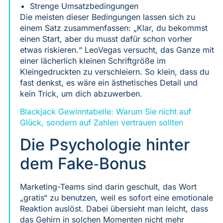
Strenge Umsatzbedingungen
Die meisten dieser Bedingungen lassen sich zu
einem Satz zusammenfassen: „Klar, du bekommst
einen Start, aber du musst dafür schon vorher
etwas riskieren.“ LeoVegas versucht, das Ganze mit
einer lächerlich kleinen Schriftgröße im
Kleingedruckten zu verschleiern. So klein, dass du
fast denkst, es wäre ein ästhetisches Detail und
kein Trick, um dich abzuwerben.
Blackjack Gewinntabelle: Warum Sie nicht auf
Glück, sondern auf Zahlen vertrauen sollten
Die Psychologie hinter
dem Fake‑Bonus
Marketing-Teams sind darin geschult, das Wort
„gratis“ zu benutzen, weil es sofort eine emotionale
Reaktion auslöst. Dabei übersieht man leicht, dass
das Gehirn in solchen Momenten nicht mehr