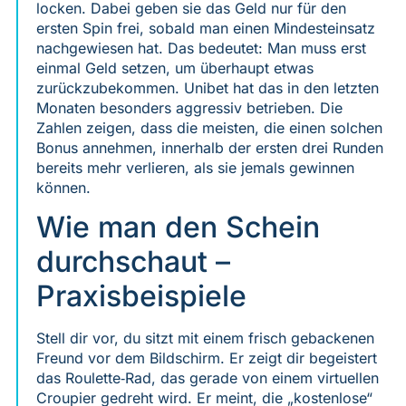
locken. Dabei geben sie das Geld nur für den
ersten Spin frei, sobald man einen Mindesteinsatz
nachgewiesen hat. Das bedeutet: Man muss erst
einmal Geld setzen, um überhaupt etwas
zurückzubekommen. Unibet hat das in den letzten
Monaten besonders aggressiv betrieben. Die
Zahlen zeigen, dass die meisten, die einen solchen
Bonus annehmen, innerhalb der ersten drei Runden
bereits mehr verlieren, als sie jemals gewinnen
können.
Wie man den Schein
durchschaut –
Praxisbeispiele
Stell dir vor, du sitzt mit einem frisch gebackenen
Freund vor dem Bildschirm. Er zeigt dir begeistert
das Roulette‑Rad, das gerade von einem virtuellen
Croupier gedreht wird. Er meint, die „kostenlose“