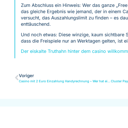
Zum Abschluss ein Hinweis: Wer das ganze „Free S
das gleiche Ergebnis wie jemand, der in einem Ca
versucht, das Auszahlungslimit zu finden – es dau
enttäuschend.
Und noch etwas: Diese winzige, kaum sichtbare S
dass die Freispiele nur an Werktagen gelten, ist 
Der eiskalte Truthahn hinter dem casino willkom
Voriger
Casino mit 2 Euro Einzahlung Handyrechnung – Wer hat eigentlich noch Geduld für Miniboni?