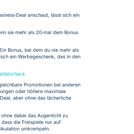
ness‑Deal anschaut, lässt sich ein
enn sie mehr als 20‑mal dem Bonus
Ein Bonus, bei dem du nie mehr als
ktisch ein Werbegeschenk, das in den
litätscheck
ergleichbare Promotionen bei anderen
gungen oder höhere maximale
-Deal, aber ohne das lächerliche
, ohne dabei das Augenlicht zu
, dass die Freispiele nur auf
alkulation umkrempeln.