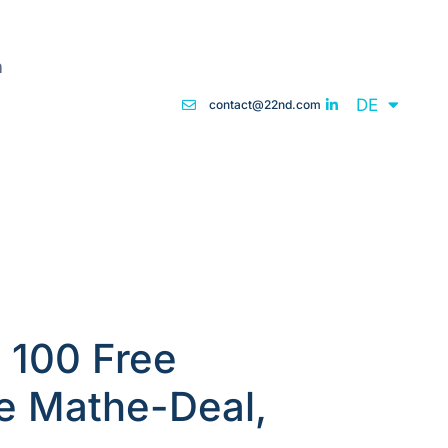
n
EN
DE
FR
contact@22nd.com
100 Free
ne Mathe-Deal,