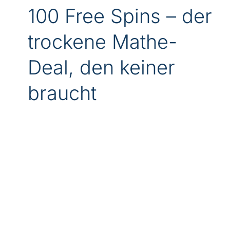
100 Free Spins – der
trockene Mathe-
Deal, den keiner
braucht