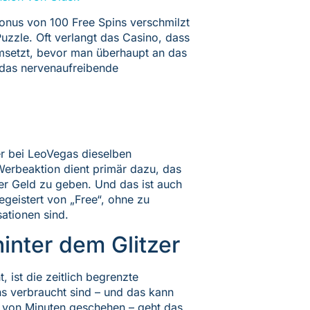
nus von 100 Free Spins verschmilzt
zzle. Oft verlangt das Casino, dass
msetzt, bevor man überhaupt an das
 das nervenaufreibende
er bei LeoVegas dieselben
Werbeaktion dient primär dazu, das
er Geld zu geben. Und das ist auch
egeistert von „Free“, ohne zu
ationen sind.
inter dem Glitzer
, ist die zeitlich begrenzte
ns verbraucht sind – und das kann
lb von Minuten geschehen – geht das