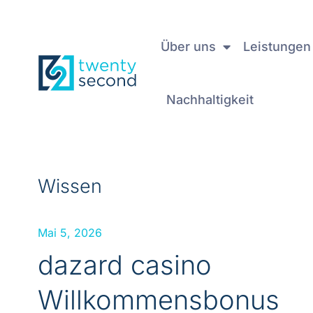
Über uns
Leistungen
Nachhaltigkeit
Wissen
Mai 5, 2026
dazard casino
Willkommensbonus