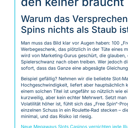
den keiner braucht
Warum das Versprechen 
Spins nichts als Staub is
Man muss das Bild klar vor Augen haben: 100 „Fre
Werbegeschenk, das plötzlich in der Tüte eines 
wird von Marketing‑Gurus geschürt, die glauben, 
Spielerschwanz nach oben treiben. Wer jedoch di
sofort, dass das Ganze eine abgesägte Gleichung 
Beispiel gefällig? Nehmen wir die beliebte Slot‑Ma
Hochgeschwindigkeit, liefert aber hauptsächlich k
einem solchen Titel ist ungefähr so nützlich wie ein
kurzweilig, aber kein echter Mehrwert. Setzt man
Volatilität höher ist, fühlt sich das „Free Spin“-
einzelnen Schuss in ein Roulette‑Rad stecken – die
minimal, und das Risiko ist riesig.
Neue Megaways Slots Casinos vernichten jede Ill