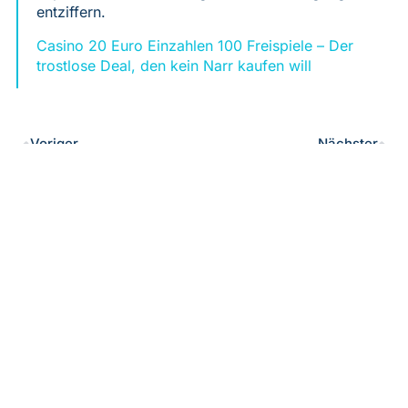
entziffern.
Casino 20 Euro Einzahlen 100 Freispiele – Der
trostlose Deal, den kein Narr kaufen will
Voriger
Nächster
Casino mit niedrigem Einsatz hoher Gewinn – Warum das meiste Glück nur ein schlechter Marketing‑Trick ist
Casino Einzahl Bonus: Der knallharte Aufschlag für jede Geldbörse
Mittendrin in der digitalen Finanzwelt