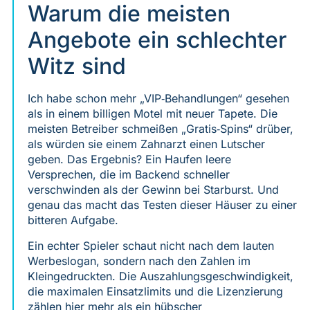
Warum die meisten
Angebote ein schlechter
Witz sind
Ich habe schon mehr „VIP‑Behandlungen“ gesehen
als in einem billigen Motel mit neuer Tapete. Die
meisten Betreiber schmeißen „Gratis‑Spins“ drüber,
als würden sie einem Zahnarzt einen Lutscher
geben. Das Ergebnis? Ein Haufen leere
Versprechen, die im Backend schneller
verschwinden als der Gewinn bei Starburst. Und
genau das macht das Testen dieser Häuser zu einer
bitteren Aufgabe.
Ein echter Spieler schaut nicht nach dem lauten
Werbeslogan, sondern nach den Zahlen im
Kleingedruckten. Die Auszahlungsgeschwindigkeit,
die maximalen Einsatzlimits und die Lizenzierung
zählen hier mehr als ein hübscher