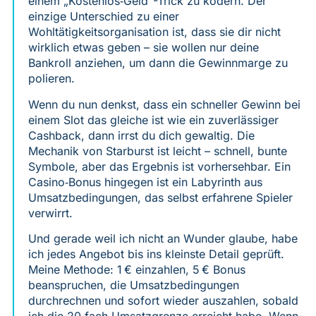
einem „Kostenlos‑Geld“-Trick zu ködern. Der
einzige Unterschied zu einer
Wohltätigkeitsorganisation ist, dass sie dir nicht
wirklich etwas geben – sie wollen nur deine
Bankroll anziehen, um dann die Gewinnmarge zu
polieren.
Wenn du nun denkst, dass ein schneller Gewinn bei
einem Slot das gleiche ist wie ein zuverlässiger
Cashback, dann irrst du dich gewaltig. Die
Mechanik von Starburst ist leicht – schnell, bunte
Symbole, aber das Ergebnis ist vorhersehbar. Ein
Casino‑Bonus hingegen ist ein Labyrinth aus
Umsatzbedingungen, das selbst erfahrene Spieler
verwirrt.
Und gerade weil ich nicht an Wunder glaube, habe
ich jedes Angebot bis ins kleinste Detail geprüft.
Meine Methode: 1 € einzahlen, 5 € Bonus
beanspruchen, die Umsatzbedingungen
durchrechnen und sofort wieder auszahlen, sobald
ich die 20‑fach‑Umsatzgrenze erreicht habe. Wenn