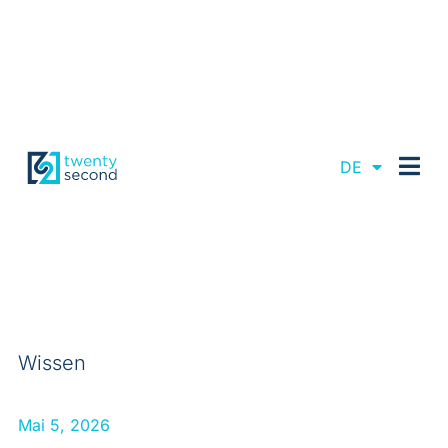
EN
DE
FR
Wissen
Mai 5, 2026