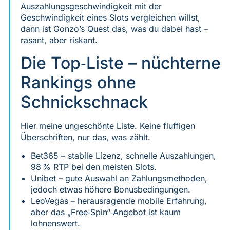
Auszahlungsgeschwindigkeit mit der
Geschwindigkeit eines Slots vergleichen willst,
dann ist Gonzo’s Quest das, was du dabei hast –
rasant, aber riskant.
Die Top‑Liste – nüchterne
Rankings ohne
Schnickschnack
Hier meine ungeschönte Liste. Keine fluffigen
Überschriften, nur das, was zählt.
Bet365 – stabile Lizenz, schnelle Auszahlungen,
98 % RTP bei den meisten Slots.
Unibet – gute Auswahl an Zahlungsmethoden,
jedoch etwas höhere Bonusbedingungen.
LeoVegas – herausragende mobile Erfahrung,
aber das „Free‑Spin“‑Angebot ist kaum
lohnenswert.