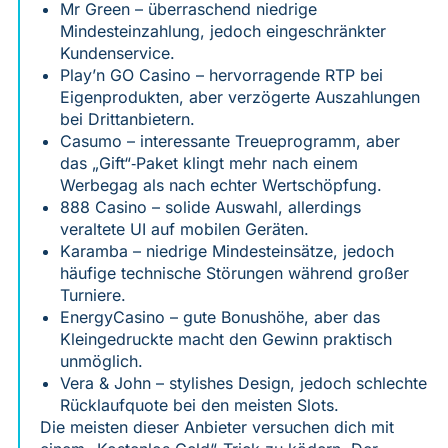
Mr Green – überraschend niedrige
Mindesteinzahlung, jedoch eingeschränkter
Kundenservice.
Play’n GO Casino – hervorragende RTP bei
Eigenprodukten, aber verzögerte Auszahlungen
bei Drittanbietern.
Casumo – interessante Treueprogramm, aber
das „Gift“‑Paket klingt mehr nach einem
Werbegag als nach echter Wertschöpfung.
888 Casino – solide Auswahl, allerdings
veraltete UI auf mobilen Geräten.
Karamba – niedrige Mindesteinsätze, jedoch
häufige technische Störungen während großer
Turniere.
EnergyCasino – gute Bonushöhe, aber das
Kleingedruckte macht den Gewinn praktisch
unmöglich.
Vera & John – stylishes Design, jedoch schlechte
Rücklaufquote bei den meisten Slots.
Die meisten dieser Anbieter versuchen dich mit