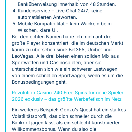
Banküberweisung innerhalb von 48 Stunden.
Kundenservice – Live‑Chat 24/7, keine
automatisierten Antworten.
Mobile Kompatibilität – kein Wackeln beim
Wischen, klare UI.
Bei den echten Namen habe ich mich auf drei
große Player konzentriert, die im deutschen Markt
kaum zu übersehen sind: Bet365, Unibet und
LeoVegas. Alle drei bieten einen soliden Mix aus
Sportwetten und Casinospielen, aber sie
unterscheiden sich wie ein schwerer Lastwagen
von einem schnellen Sportwagen, wenn es um die
Bonusbedingungen geht.
Revolution Casino 240 Free Spins für neue Spieler
2026 exklusiv – das größte Werbefetisch im Netz
Ein weiteres Beispiel: Gonzo’s Quest hat ein starkes
Volatilitätsprofil, das dich schneller durch die
Bankroll jagen lässt als ein schlecht konstruierter
Willkommensbonus. Wenn du also die