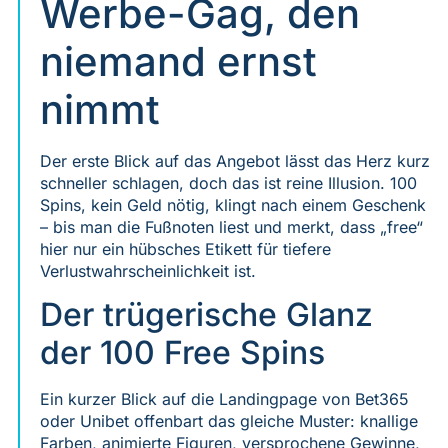
Werbe-Gag, den
niemand ernst
nimmt
Der erste Blick auf das Angebot lässt das Herz kurz
schneller schlagen, doch das ist reine Illusion. 100
Spins, kein Geld nötig, klingt nach einem Geschenk
– bis man die Fußnoten liest und merkt, dass „free“
hier nur ein hübsches Etikett für tiefere
Verlustwahrscheinlichkeit ist.
Der trügerische Glanz
der 100 Free Spins
Ein kurzer Blick auf die Landingpage von Bet365
oder Unibet offenbart das gleiche Muster: knallige
Farben, animierte Figuren, versprochene Gewinne,