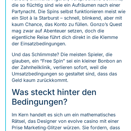
die so flüchtig sind wie ein Aufräumen nach einer
Partynacht. Die Spins selbst funktionieren meist wie
ein Slot à la Starburst – schnell, blinkend, aber mit
kaum Chance, das Konto zu füllen. Gonzo’s Quest
mag zwar auf Abenteuer setzen, doch die
eigentliche Reise führt dich direkt in die Klemme
der Einsatzbedingungen.
Und das Schlimmste? Die meisten Spieler, die
glauben, ein “Free Spin” sei ein kleiner Bonbon an
der Zahnheilklinik, verlieren sofort, weil die
Umsatzbedingungen so gestaltet sind, dass das
Geld kaum zurückkommt.
Was steckt hinter den
Bedingungen?
Im Kern handelt es sich um ein mathematisches
Rätsel, das Designer von evolve casino mit einer
Prise Marketing‑Glitzer würzen. Sie fordern, dass