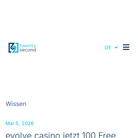
EN
DE
FR
Wissen
Mai 5, 2026
evolve casino jetzt 100 Free