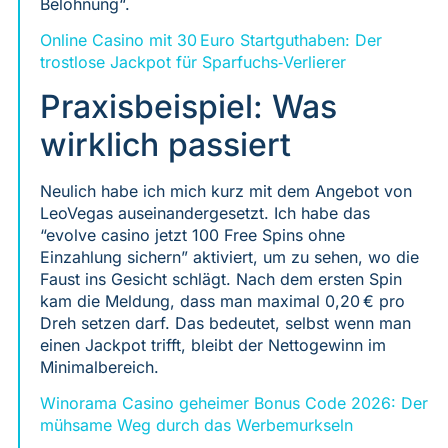
Belohnung“.
Online Casino mit 30 Euro Startguthaben: Der
trostlose Jackpot für Sparfuchs‑Verlierer
Praxisbeispiel: Was
wirklich passiert
Neulich habe ich mich kurz mit dem Angebot von
LeoVegas auseinandergesetzt. Ich habe das
“evolve casino jetzt 100 Free Spins ohne
Einzahlung sichern” aktiviert, um zu sehen, wo die
Faust ins Gesicht schlägt. Nach dem ersten Spin
kam die Meldung, dass man maximal 0,20 € pro
Dreh setzen darf. Das bedeutet, selbst wenn man
einen Jackpot trifft, bleibt der Nettogewinn im
Minimalbereich.
Winorama Casino geheimer Bonus Code 2026: Der
mühsame Weg durch das Werbemurkseln