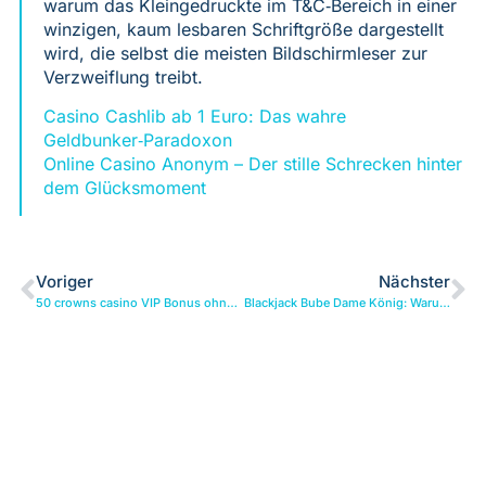
warum das Kleingedruckte im T&C‑Bereich in einer
winzigen, kaum lesbaren Schriftgröße dargestellt
wird, die selbst die meisten Bildschirmleser zur
Verzweiflung treibt.
Casino Cashlib ab 1 Euro: Das wahre
Geldbunker‑Paradoxon
Online Casino Anonym – Der stille Schrecken hinter
dem Glücksmoment
Voriger
Nächster
50 crowns casino VIP Bonus ohne Einzahlung Free Spins – das billigste Werbegag für hartgesottene Spieler
Blackjack Bube Dame König: Warum das Spiel kein Geschenk für Anfänger ist