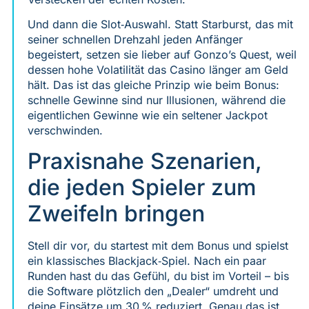
Und dann die Slot‑Auswahl. Statt Starburst, das mit
seiner schnellen Drehzahl jeden Anfänger
begeistert, setzen sie lieber auf Gonzo’s Quest, weil
dessen hohe Volatilität das Casino länger am Geld
hält. Das ist das gleiche Prinzip wie beim Bonus:
schnelle Gewinne sind nur Illusionen, während die
eigentlichen Gewinne wie ein seltener Jackpot
verschwinden.
Praxisnahe Szenarien,
die jeden Spieler zum
Zweifeln bringen
Stell dir vor, du startest mit dem Bonus und spielst
ein klassisches Blackjack‑Spiel. Nach ein paar
Runden hast du das Gefühl, du bist im Vorteil – bis
die Software plötzlich den „Dealer“ umdreht und
deine Einsätze um 30 % reduziert. Genau das ist