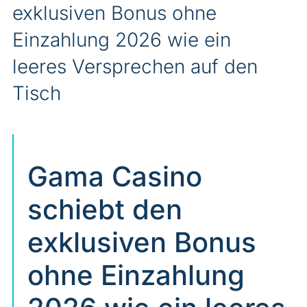
exklusiven Bonus ohne
Einzahlung 2026 wie ein
leeres Versprechen auf den
Tisch
Gama Casino
schiebt den
exklusiven Bonus
ohne Einzahlung