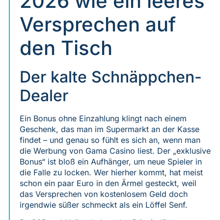
2026 wie ein leeres
Versprechen auf
den Tisch
Der kalte Schnäppchen-
Dealer
Ein Bonus ohne Einzahlung klingt nach einem
Geschenk, das man im Supermarkt an der Kasse
findet – und genau so fühlt es sich an, wenn man
die Werbung von Gama Casino liest. Der „exklusive
Bonus“ ist bloß ein Aufhänger, um neue Spieler in
die Falle zu locken. Wer hierher kommt, hat meist
schon ein paar Euro in den Ärmel gesteckt, weil
das Versprechen von kostenlosem Geld doch
irgendwie süßer schmeckt als ein Löffel Senf.