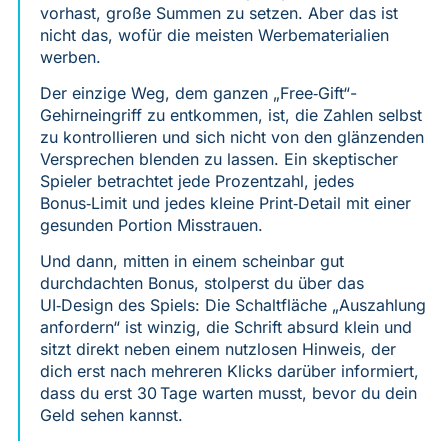
vorhast, große Summen zu setzen. Aber das ist
nicht das, wofür die meisten Werbematerialien
werben.
Der einzige Weg, dem ganzen „Free‑Gift“-
Gehirneingriff zu entkommen, ist, die Zahlen selbst
zu kontrollieren und sich nicht von den glänzenden
Versprechen blenden zu lassen. Ein skeptischer
Spieler betrachtet jede Prozentzahl, jedes
Bonus‑Limit und jedes kleine Print‑Detail mit einer
gesunden Portion Misstrauen.
Und dann, mitten in einem scheinbar gut
durchdachten Bonus, stolperst du über das
UI‑Design des Spiels: Die Schaltfläche „Auszahlung
anfordern“ ist winzig, die Schrift absurd klein und
sitzt direkt neben einem nutzlosen Hinweis, der
dich erst nach mehreren Klicks darüber informiert,
dass du erst 30 Tage warten musst, bevor du dein
Geld sehen kannst.