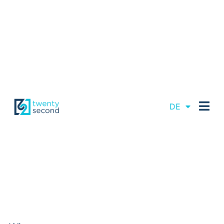
EN
DE
FR