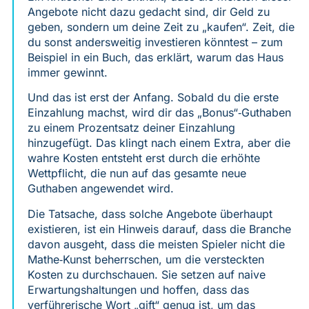
Angebote nicht dazu gedacht sind, dir Geld zu
geben, sondern um deine Zeit zu „kaufen“. Zeit, die
du sonst andersweitig investieren könntest – zum
Beispiel in ein Buch, das erklärt, warum das Haus
immer gewinnt.
Und das ist erst der Anfang. Sobald du die erste
Einzahlung machst, wird dir das „Bonus“‑Guthaben
zu einem Prozentsatz deiner Einzahlung
hinzugefügt. Das klingt nach einem Extra, aber die
wahre Kosten entsteht erst durch die erhöhte
Wettpflicht, die nun auf das gesamte neue
Guthaben angewendet wird.
Die Tatsache, dass solche Angebote überhaupt
existieren, ist ein Hinweis darauf, dass die Branche
davon ausgeht, dass die meisten Spieler nicht die
Mathe‑Kunst beherrschen, um die versteckten
Kosten zu durchschauen. Sie setzen auf naive
Erwartungshaltungen und hoffen, dass das
verführerische Wort „gift“ genug ist, um das