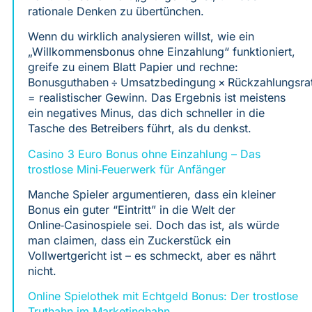
rationale Denken zu übertünchen.
Wenn du wirklich analysieren willst, wie ein
„Willkommensbonus ohne Einzahlung“ funktioniert,
greife zu einem Blatt Papier und rechne:
Bonusguthaben ÷ Umsatzbedingung × Rückzahlungsra
= realistischer Gewinn. Das Ergebnis ist meistens
ein negatives Minus, das dich schneller in die
Tasche des Betreibers führt, als du denkst.
Casino 3 Euro Bonus ohne Einzahlung – Das
trostlose Mini‑Feuerwerk für Anfänger
Manche Spieler argumentieren, dass ein kleiner
Bonus ein guter “Eintritt” in die Welt der
Online‑Casinospiele sei. Doch das ist, als würde
man claimen, dass ein Zuckerstück ein
Vollwertgericht ist – es schmeckt, aber es nährt
nicht.
Online Spielothek mit Echtgeld Bonus: Der trostlose
Truthahn im Marketinghahn