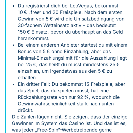
Du registrierst dich bei LeoVegas, bekommst
10 € „free“ und 20 Freispiele. Nach dem ersten
Gewinn von 5 € wird die Umsatzbedingung von
30‑fachem Wetteinsatz aktiv – das bedeutet
150 € Einsatz, bevor du überhaupt an das Geld
herankommst.
Bei einem anderen Anbieter startest du mit einem
Bonus von 5 € ohne Einzahlung, aber das
Minimal‑Einzahlungslimit für die Auszahlung liegt
bei 25 €, das heißt du musst mindestens 25 €
einzahlen, um irgendetwas aus den 5 € zu
erhalten.
Ein dritter Fall: Du bekommst 15 Freispiele, aber
das Spiel, das du spielen musst, hat eine
Rückzahlungsrate von nur 92 %, wodurch die
Gewinnwahrscheinlichkeit stark nach unten
drückt.
Die Zahlen lügen nicht. Sie zeigen, dass der einzige
Gewinner im System das Casino ist. Und das ist es,
was jeder „Free‑Spin“-Werbetreibende gerne