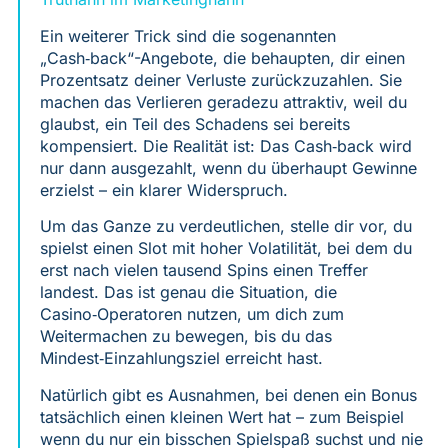
Ein weiterer Trick sind die sogenannten
„Cash‑back“-Angebote, die behaupten, dir einen
Prozentsatz deiner Verluste zurückzuzahlen. Sie
machen das Verlieren geradezu attraktiv, weil du
glaubst, ein Teil des Schadens sei bereits
kompensiert. Die Realität ist: Das Cash‑back wird
nur dann ausgezahlt, wenn du überhaupt Gewinne
erzielst – ein klarer Widerspruch.
Um das Ganze zu verdeutlichen, stelle dir vor, du
spielst einen Slot mit hoher Volatilität, bei dem du
erst nach vielen tausend Spins einen Treffer
landest. Das ist genau die Situation, die
Casino‑Operatoren nutzen, um dich zum
Weitermachen zu bewegen, bis du das
Mindest‑Einzahlungsziel erreicht hast.
Natürlich gibt es Ausnahmen, bei denen ein Bonus
tatsächlich einen kleinen Wert hat – zum Beispiel
wenn du nur ein bisschen Spielspaß suchst und nie