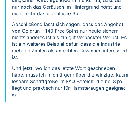
langsamer wird. Irgendwann merkst du, dass du
nur noch das Geräusch im Hintergrund hörst und
nicht mehr das eigentliche Spiel.
Abschließend lässt sich sagen, dass das Angebot
von Goldrun – 140 Free Spins nur heute sichern –
nichts anderes ist als ein gut verpackter Verlust. Es
ist ein weiteres Beispiel dafür, dass die Industrie
mehr an Zahlen als an echten Gewinnen interessiert
ist.
Und jetzt, wo ich das letzte Wort geschrieben
habe, muss ich mich ärgern über die winzige, kaum
lesbare Schriftgröße im FAQ‑Bereich, die bei 8 px
liegt und praktisch nur für Hamsteraugen geeignet
ist.
Voriger
Nächster
Casino Echtgeld Steiermark: Warum die Versprechen der Händler nur heiße Luft sind
Online Casino Nachrichten: Warum der tägliche Werbe-Infobomben‑Wirbel nie das wahre Spiel ändert