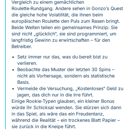
Vergleich zu einem gemächlichen
Roulette‑Rundgang. Andere sehen in Gonzo’s Quest
die gleiche hohe Volatilität, die ihnen beim
europäischen Roulette den Puls zum Rasen bringt.
Beide Welten teilen ein gemeinsames Prinzip: Sie
sind nicht „glücklich“, sie sind programmiert, um
langfristig Gewinn zu erwirtschaften – für den
Betreiber.
Setz immer nur das, was du bereit bist zu
verlieren.
Beobachte das Muster der letzten 30 Spins –
nicht als Vorhersage, sondern als statistische
Basis.
Vermeide die Versuchung, „Kostenloses“ Geld zu
jagen, das dich nur in die Irre führt.
Einige Rookie‑Typen glauben, ein kleiner Bonus
würde ihr Schicksal wenden. Sie stürzen sich dann
in das Spiel, als wäre das ein Freudentanz,
während die Realität – ein trockenes Blatt Papier –
sie zurück in die Kneipe führt.