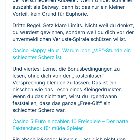
der verschiedenen Anbieter. Wenn Unibet schneller
auszahlt als Betway, dann ist das nur ein kleiner
Vorteil, kein Grund für Euphorie.
Dritte Regel: Setz klare Limits. Nicht weil du denkst,
du würdest gewinnen, sondern weil du dich vor der
unvermeidlichen Verluste‑Spirale schützen willst.
Casino Happy Hour: Warum jede „VIP“-Stunde ein
schlechter Scherz ist
Und viertes: Lerne, die Bonusbedingungen zu
lesen, ohne dich von der „kostenlosen“
Versprechung blenden zu lassen. Das ist ein
bisschen wie das Lesen eines Kleingedruckten.
Wenn du das nicht tust, wirst du irgendwann
feststellen, dass das ganze „Free‑Gift“ ein
schlechter Scherz war.
Casino 5 Euro einzahlen 10 Freispiele – Der harte
Faktencheck für müde Spieler
Ein abschließender Hinweis: Lass dich nicht von