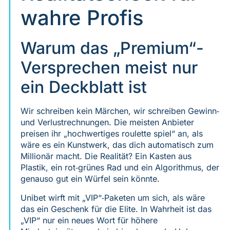
wahre Profis
Warum das „Premium“-
Versprechen meist nur
ein Deckblatt ist
Wir schreiben kein Märchen, wir schreiben Gewinn‑
und Verlustrechnungen. Die meisten Anbieter
preisen ihr „hochwertiges roulette spiel“ an, als
wäre es ein Kunstwerk, das dich automatisch zum
Millionär macht. Die Realität? Ein Kasten aus
Plastik, ein rot‑grünes Rad und ein Algorithmus, der
genauso gut ein Würfel sein könnte.
Unibet wirft mit „VIP“‑Paketen um sich, als wäre
das ein Geschenk für die Elite. In Wahrheit ist das
„VIP“ nur ein neues Wort für höhere