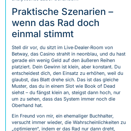
Praktische Szenarien –
wenn das Rad doch
einmal stimmt
Stell dir vor, du sitzt im Live‑Dealer‑Room von
Betway, das Casino strahlt in neonblau, und du hast
gerade ein wenig Geld auf den äußeren Reihen
platziert. Dein Gewinn ist klein, aber konstant. Du
entscheidest dich, den Einsatz zu erhöhen, weil du
glaubst, das Blatt drehe sich. Das ist das gleiche
Muster, das du in einem Slot wie Book of Dead
siehst – du fängst klein an, steigst dann hoch, nur
um zu sehen, dass das System immer noch die
Oberhand hat.
Ein Freund von mir, ein ehemaliger Buchhalter,
versucht immer wieder, die Wahrscheinlichkeiten zu
„optimieren“, indem er das Rad nur dann dreht,