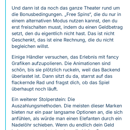
Und dann ist da noch das ganze Theater rund um
die Bonusbedingungen. „Free Spins“, die du nur in
einem alternativen Modus nutzen kannst, den du
erst freischalten musst, indem du einen Geldbetrag
setzt, den du eigentlich nicht hast. Das ist nicht
Geschenkt, das ist eine Rechnung, die du nicht
begleichen willst.
Einige Händler versuchen, das Erlebnis mit fancy
Grafiken aufzupolieren. Die Animationen sind
schön, bis sie plötzlich ruckeln, weil das Backend
überlastet ist. Dann sitzt du da, starrst auf das
flackernde Rad und fragst dich, ob das Spiel
überhaupt noch läuft.
Ein weiterer Stolperstein: Die
Auszahlungsmethoden. Die meisten dieser Marken
bieten nur ein paar langsame Optionen an, die sich
anfühlen, als würde man einen Elefanten durch ein
Nadelöhr schieben. Wenn du endlich dein Geld