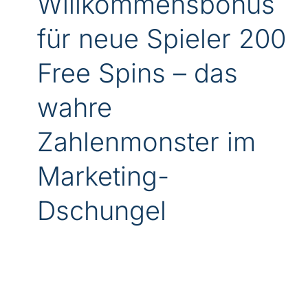
Willkommensbonus
für neue Spieler 200
Free Spins – das
wahre
Zahlenmonster im
Marketing-
Dschungel