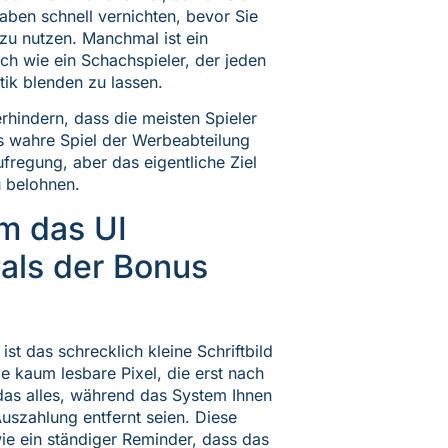
haben schnell vernichten, bevor Sie
zu nutzen. Manchmal ist ein
ch wie ein Schachspieler, der jeden
tik blenden zu lassen.
rhindern, dass die meisten Spieler
s wahre Spiel der Werbeabteilung
fregung, aber das eigentliche Ziel
u belohnen.
um das UI
als der Bonus
ist das schrecklich kleine Schriftbild
ie kaum lesbare Pixel, die erst nach
s alles, während das System Ihnen
 Auszahlung entfernt seien. Diese
ie ein ständiger Reminder, dass das