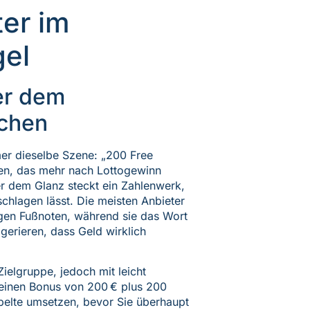
er im
el
er dem
echen
mer dieselbe Szene: „200 Free
hen, das mehr nach Lottogewinn
er dem Glanz steckt ein Zahlenwerk,
schlagen lässt. Die meisten Anbieter
igen Fußnoten, während sie das Wort
gerieren, dass Geld wirklich
elgruppe, jedoch mit leicht
n einen Bonus von 200 € plus 200
pelte umsetzen, bevor Sie überhaupt