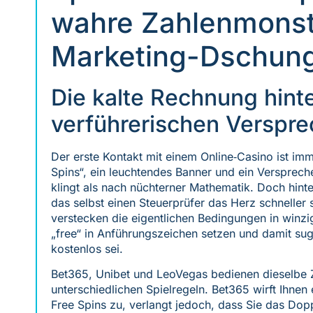
wahre Zahlenmonst
Marketing-Dschung
Die kalte Rechnung hint
verführerischen Verspr
Der erste Kontakt mit einem Online‑Casino ist im
Spins“, ein leuchtendes Banner und ein Versprec
klingt als nach nüchterner Mathematik. Doch hint
das selbst einen Steuerprüfer das Herz schneller 
verstecken die eigentlichen Bedingungen in winz
„free“ in Anführungszeichen setzen und damit sug
kostenlos sei.
Bet365, Unibet und LeoVegas bedienen dieselbe Zi
unterschiedlichen Spielregeln. Bet365 wirft Ihne
Free Spins zu, verlangt jedoch, dass Sie das Dop