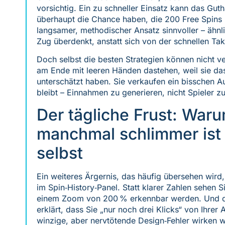
vorsichtig. Ein zu schneller Einsatz kann das Gut
überhaupt die Chance haben, die 200 Free Spins 
langsamer, methodischer Ansatz sinnvoller – ähnli
Zug überdenkt, anstatt sich von der schnellen Tak
Doch selbst die besten Strategien können nicht ve
am Ende mit leeren Händen dastehen, weil sie da
unterschätzt haben. Sie verkaufen ein bisschen Au
bleibt – Einnahmen zu generieren, nicht Spieler z
Der tägliche Frust: War
manchmal schlimmer ist 
selbst
Ein weiteres Ärgernis, das häufig übersehen wird, 
im Spin‑History‑Panel. Statt klarer Zahlen sehen S
einem Zoom von 200 % erkennbar werden. Und da
erklärt, dass Sie „nur noch drei Klicks“ von Ihrer
winzige, aber nervtötende Design‑Fehler wirken w