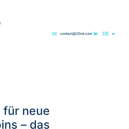
n
EN
DE
FR
contact@22nd.com
für neue
ins – das