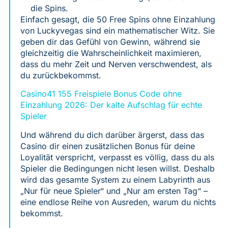
die Spins.
Einfach gesagt, die 50 Free Spins ohne Einzahlung
von Luckyvegas sind ein mathematischer Witz. Sie
geben dir das Gefühl von Gewinn, während sie
gleichzeitig die Wahrscheinlichkeit maximieren,
dass du mehr Zeit und Nerven verschwendest, als
du zurückbekommst.
Casino41 155 Freispiele Bonus Code ohne
Einzahlung 2026: Der kalte Aufschlag für echte
Spieler
Und während du dich darüber ärgerst, dass das
Casino dir einen zusätzlichen Bonus für deine
Loyalität verspricht, verpasst es völlig, dass du als
Spieler die Bedingungen nicht lesen willst. Deshalb
wird das gesamte System zu einem Labyrinth aus
„Nur für neue Spieler“ und „Nur am ersten Tag“ –
eine endlose Reihe von Ausreden, warum du nichts
bekommst.