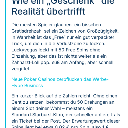
Wie ein „Geschenk“ die
Realität übertrifft
Die meisten Spieler glauben, ein bisschen
Gratisdrehzahl sei ein Zeichen von Großzügigkeit.
In Wahrheit ist das „Free“ nur ein gut verpackter
Trick, um dich in die Verlustzone zu locken.
Luckyvegas lockt mit 50 Free Spins ohne
Einzahlung, aber das ist nichts weiter als ein
Zahnarzt‑Lollipop: süß am Anfang, aber schnell
vergiftet.
Neue Poker Casinos zerpflücken das Werbe-
Hype‑Business
Ein kurzer Blick auf die Zahlen reicht. Ohne einen
Cent zu setzen, bekommst du 50 Drehungen an
einem Slot deiner Wahl – meistens ein
Standard‑Starburst‑Klon, der schneller abliefert als
ein Ticket bei der Post. Der Erwartungswert dieser
Spins liegt bei etwa 0,02 € pro Spin, also 1 €