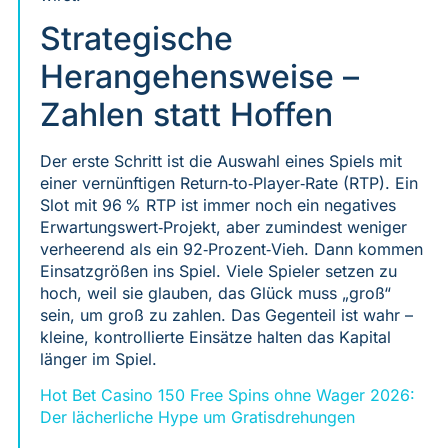
Strategische
Herangehensweise –
Zahlen statt Hoffen
Der erste Schritt ist die Auswahl eines Spiels mit
einer vernünftigen Return‑to‑Player‑Rate (RTP). Ein
Slot mit 96 % RTP ist immer noch ein negatives
Erwartungswert‑Projekt, aber zumindest weniger
verheerend als ein 92‑Prozent‑Vieh. Dann kommen
Einsatzgrößen ins Spiel. Viele Spieler setzen zu
hoch, weil sie glauben, das Glück muss „groß“
sein, um groß zu zahlen. Das Gegenteil ist wahr –
kleine, kontrollierte Einsätze halten das Kapital
länger im Spiel.
Hot Bet Casino 150 Free Spins ohne Wager 2026:
Der lächerliche Hype um Gratisdrehungen