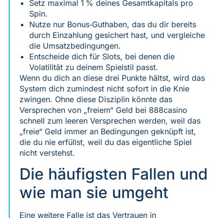
Setz maximal 1 % deines Gesamtkapitals pro
Spin.
Nutze nur Bonus‑Guthaben, das du dir bereits
durch Einzahlung gesichert hast, und vergleiche
die Umsatzbedingungen.
Entscheide dich für Slots, bei denen die
Volatilität zu deinem Spielstil passt.
Wenn du dich an diese drei Punkte hältst, wird das
System dich zumindest nicht sofort in die Knie
zwingen. Ohne diese Disziplin könnte das
Versprechen von „freiem“ Geld bei 888casino
schnell zum leeren Versprechen werden, weil das
„freie“ Geld immer an Bedingungen geknüpft ist,
die du nie erfüllst, weil du das eigentliche Spiel
nicht verstehst.
Die häufigsten Fallen und
wie man sie umgeht
Eine weitere Falle ist das Vertrauen in