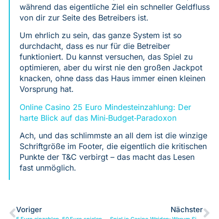
während das eigentliche Ziel ein schneller Geldfluss
von dir zur Seite des Betreibers ist.
Um ehrlich zu sein, das ganze System ist so
durchdacht, dass es nur für die Betreiber
funktioniert. Du kannst versuchen, das Spiel zu
optimieren, aber du wirst nie den großen Jackpot
knacken, ohne dass das Haus immer einen kleinen
Vorsprung hat.
Online Casino 25 Euro Mindesteinzahlung: Der
harte Blick auf das Mini‑Budget‑Paradoxon
Ach, und das schlimmste an all dem ist die winzige
Schriftgröße im Footer, die eigentlich die kritischen
Punkte der T&C verbirgt – das macht das Lesen
fast unmöglich.
Voriger
Nächster