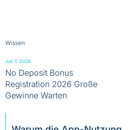
Wissen
Juli 7, 2026
No Deposit Bonus
Registration 2026 Große
Gewinne Warten
Warum die App-Nutzung