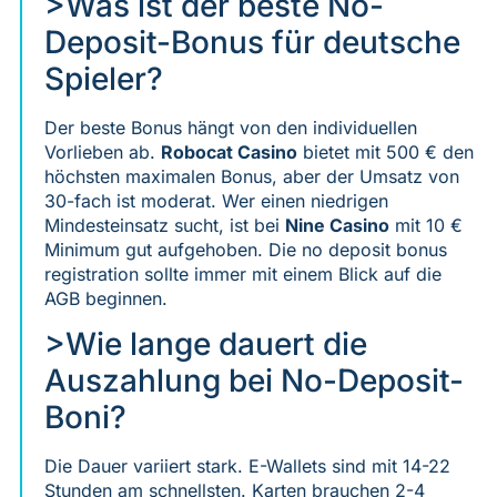
>Was ist der beste No-
Deposit-Bonus für deutsche
Spieler?
Der beste Bonus hängt von den individuellen
Vorlieben ab.
Robocat Casino
bietet mit 500 € den
höchsten maximalen Bonus, aber der Umsatz von
30-fach ist moderat. Wer einen niedrigen
Mindesteinsatz sucht, ist bei
Nine Casino
mit 10 €
Minimum gut aufgehoben. Die no deposit bonus
registration sollte immer mit einem Blick auf die
AGB beginnen.
>Wie lange dauert die
Auszahlung bei No-Deposit-
Boni?
Die Dauer variiert stark. E-Wallets sind mit 14-22
Stunden am schnellsten. Karten brauchen 2-4