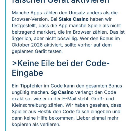
Manche Apps zählen den Umsatz anders als die
Browser-Version. Bei
Stake Casino
haben wir
festgestellt, dass die App manche Spiele als nicht
beitragend markiert, die im Browser zählen. Das ist
ärgerlich, aber nicht böswillig. Wer den Bonus im
Oktober 2026 aktiviert, sollte vorher auf dem
geplanten Gerät testen.
>Keine Eile bei der Code-
Eingabe
Ein Tippfehler im Code kann den gesamten Bonus
ungültig machen.
Sg Casino
verlangt den Code
exakt so, wie er in der E-Mail steht. Groß- und
Kleinschreibung zählen. Wir haben gesehen, dass
Spieler aus Hektik den Code falsch eingeben und
dann keine Hilfe bekommen. Lieber einmal mehr
kopieren als verlieren.