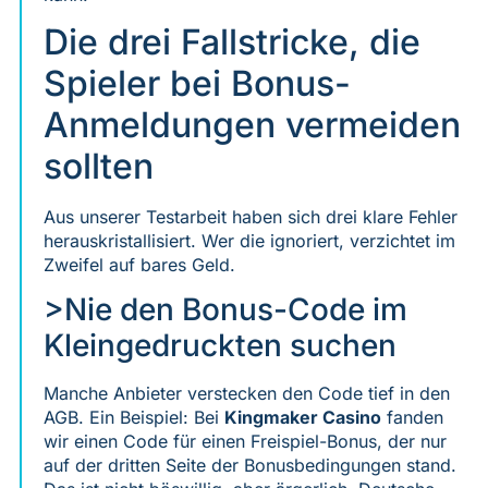
Die drei Fallstricke, die
Spieler bei Bonus-
Anmeldungen vermeiden
sollten
Aus unserer Testarbeit haben sich drei klare Fehler
herauskristallisiert. Wer die ignoriert, verzichtet im
Zweifel auf bares Geld.
>Nie den Bonus-Code im
Kleingedruckten suchen
Manche Anbieter verstecken den Code tief in den
AGB. Ein Beispiel: Bei
Kingmaker Casino
fanden
wir einen Code für einen Freispiel-Bonus, der nur
auf der dritten Seite der Bonusbedingungen stand.