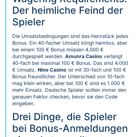
Der heimliche Feind der
Spieler
Die Umsatzbedingungen sind das Herzstück jedes
Bonus. Ein 40-facher Umsatz klingt harmlos, aber
bei einem 100 € Bonus müssen 4.000 €
durchgespielt werden.
Amunra Casino
verlangt
40-fach bei maximal 100 € Bonus. Das sind 4.000
€ Umsatz.
Nine Casino
ist mit 30-fach und 100 €
Bonus freundlicher. Der Unterschied von 10-fach
mag klein wirken, aber bei 100 € sind es 1.000 €
mehr Einsatz. Deutsche Spieler sollten immer den
genauen Faktor checken, bevor sie den Code
eingeben.
Drei Dinge, die Spieler
bei Bonus-Anmeldungen