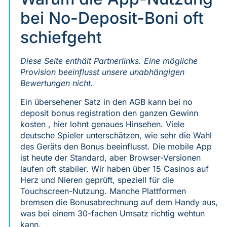
bei No-Deposit-Boni oft
schiefgeht
Diese Seite enthält Partnerlinks. Eine mögliche
Provision beeinflusst unsere unabhängigen
Bewertungen nicht.
Ein übersehener Satz in den AGB kann bei no
deposit bonus registration den ganzen Gewinn
kosten , hier lohnt genaues Hinsehen. Viele
deutsche Spieler unterschätzen, wie sehr die Wahl
des Geräts den Bonus beeinflusst. Die mobile App
ist heute der Standard, aber Browser-Versionen
laufen oft stabiler. Wir haben über 15 Casinos auf
Herz und Nieren geprüft, speziell für die
Touchscreen-Nutzung. Manche Plattformen
bremsen die Bonusabrechnung auf dem Handy aus,
was bei einem 30-fachen Umsatz richtig wehtun
kann.