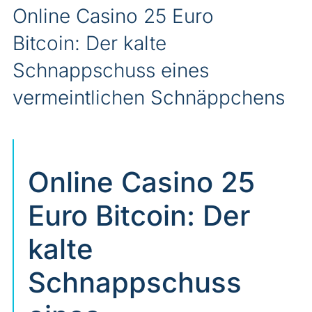
Online Casino 25 Euro
Bitcoin: Der kalte
Schnappschuss eines
vermeintlichen Schnäppchens
Online Casino 25
Euro Bitcoin: Der
kalte
Schnappschuss