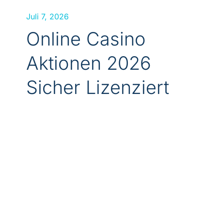
Juli 7, 2026
Online Casino
Aktionen 2026
Sicher Lizenziert