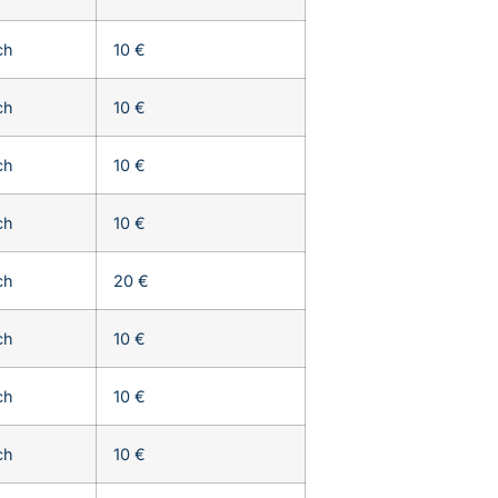
ch
10 €
ch
10 €
ch
10 €
ch
10 €
ch
20 €
ch
10 €
ch
10 €
ch
10 €