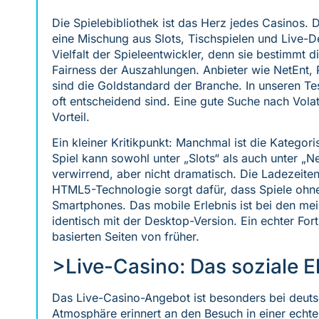
Die Spielebibliothek ist das Herz jedes Casinos. 
eine Mischung aus Slots, Tischspielen und Live-D
Vielfalt der Spieleentwickler, denn sie bestimmt di
Fairness der Auszahlungen. Anbieter wie NetEnt,
sind die Goldstandard der Branche. In unseren Test
oft entscheidend sind. Eine gute Suche nach Volati
Vorteil.
Ein kleiner Kritikpunkt: Manchmal ist die Kategori
Spiel kann sowohl unter „Slots“ als auch unter „N
verwirrend, aber nicht dramatisch. Die Ladezeiten 
HTML5-Technologie sorgt dafür, dass Spiele ohne 
Smartphones. Das mobile Erlebnis ist bei den me
identisch mit der Desktop-Version. Ein echter For
basierten Seiten von früher.
>Live-Casino: Das soziale 
Das Live-Casino-Angebot ist besonders bei deutsc
Atmosphäre erinnert an den Besuch in einer echten