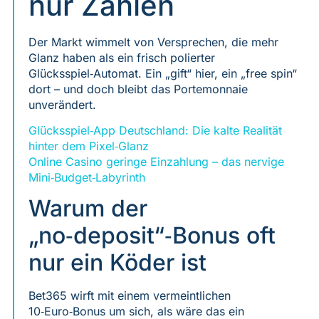
nur Zahlen
Der Markt wimmelt von Versprechen, die mehr
Glanz haben als ein frisch polierter
Glücksspiel‑Automat. Ein „gift“ hier, ein „free spin“
dort – und doch bleibt das Portemonnaie
unverändert.
Glücksspiel‑App Deutschland: Die kalte Realität
hinter dem Pixel‑Glanz
Online Casino geringe Einzahlung – das nervige
Mini‑Budget‑Labyrinth
Warum der
„no‑deposit“‑Bonus oft
nur ein Köder ist
Bet365 wirft mit einem vermeintlichen
10‑Euro‑Bonus um sich, als wäre das ein