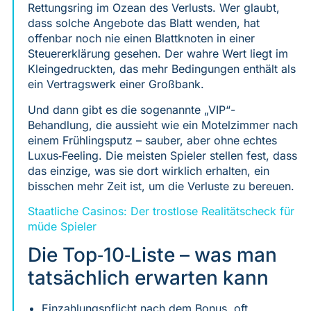
Rettungsring im Ozean des Verlusts. Wer glaubt,
dass solche Angebote das Blatt wenden, hat
offenbar noch nie einen Blattknoten in einer
Steuererklärung gesehen. Der wahre Wert liegt im
Kleingedruckten, das mehr Bedingungen enthält als
ein Vertragswerk einer Großbank.
Und dann gibt es die sogenannte „VIP“-
Behandlung, die aussieht wie ein Motelzimmer nach
einem Frühlingsputz – sauber, aber ohne echtes
Luxus‑Feeling. Die meisten Spieler stellen fest, dass
das einzige, was sie dort wirklich erhalten, ein
bisschen mehr Zeit ist, um die Verluste zu bereuen.
Staatliche Casinos: Der trostlose Realitätscheck für
müde Spieler
Die Top‑10‑Liste – was man
tatsächlich erwarten kann
Einzahlungspflicht nach dem Bonus, oft