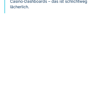
Casino‑Dashboards – das ist schlichtweg
lächerlich.
Voriger
Nächster
Casino Slots Kostenlose Spielautomaten: Warum das wahre Spiel nie gratis ist
Mittlere Volatilität: Der pragmatische Köder für Spieler, die nicht ihr ganzes Geld verlieren wollen
Mittendrin in der digitalen Finanzwelt
© 2026, twentysecond AG / twentysecond GmbH, All Rights Reserved