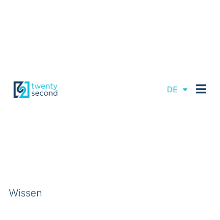
EN
DE
FR
Wissen