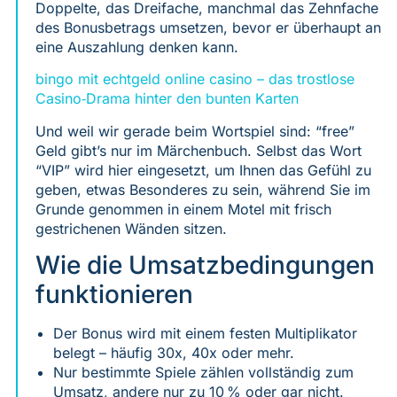
Doppelte, das Dreifache, manchmal das Zehnfache
des Bonusbetrags umsetzen, bevor er überhaupt an
eine Auszahlung denken kann.
bingo mit echtgeld online casino – das trostlose
Casino‑Drama hinter den bunten Karten
Und weil wir gerade beim Wortspiel sind: “free”
Geld gibt’s nur im Märchenbuch. Selbst das Wort
“VIP” wird hier eingesetzt, um Ihnen das Gefühl zu
geben, etwas Besonderes zu sein, während Sie im
Grunde genommen in einem Motel mit frisch
gestrichenen Wänden sitzen.
Wie die Umsatzbedingungen
funktionieren
Der Bonus wird mit einem festen Multiplikator
belegt – häufig 30x, 40x oder mehr.
Nur bestimmte Spiele zählen vollständig zum
Umsatz, andere nur zu 10 % oder gar nicht.