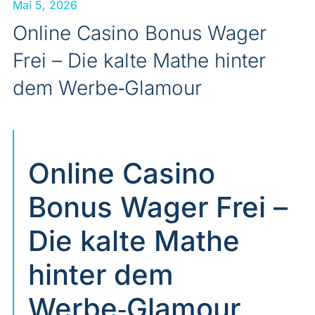
Mai 5, 2026
Online Casino Bonus Wager
Frei – Die kalte Mathe hinter
dem Werbe‑Glamour
Online Casino
Bonus Wager Frei –
Die kalte Mathe
hinter dem
Werbe‑Glamour