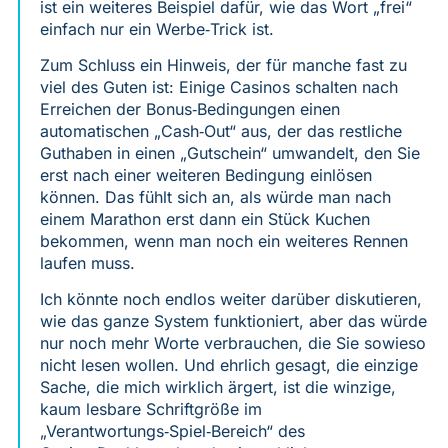
ist ein weiteres Beispiel dafür, wie das Wort „frei“
einfach nur ein Werbe‑Trick ist.
Zum Schluss ein Hinweis, der für manche fast zu
viel des Guten ist: Einige Casinos schalten nach
Erreichen der Bonus‑Bedingungen einen
automatischen „Cash‑Out“ aus, der das restliche
Guthaben in einen „Gutschein“ umwandelt, den Sie
erst nach einer weiteren Bedingung einlösen
können. Das fühlt sich an, als würde man nach
einem Marathon erst dann ein Stück Kuchen
bekommen, wenn man noch ein weiteres Rennen
laufen muss.
Ich könnte noch endlos weiter darüber diskutieren,
wie das ganze System funktioniert, aber das würde
nur noch mehr Worte verbrauchen, die Sie sowieso
nicht lesen wollen. Und ehrlich gesagt, die einzige
Sache, die mich wirklich ärgert, ist die winzige,
kaum lesbare Schriftgröße im
„Verantwortungs‑Spiel‑Bereich“ des