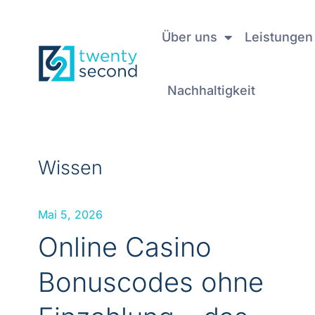
Über uns
Leistungen
Nachhaltigkeit
Wissen
Mai 5, 2026
Online Casino
Bonuscodes ohne