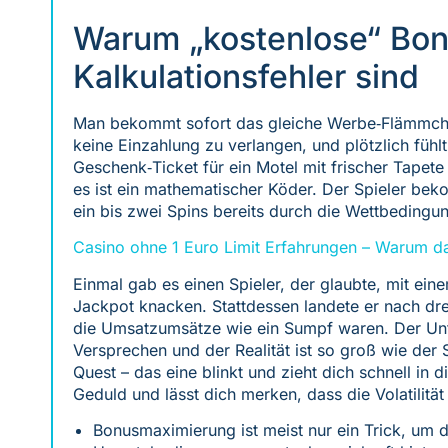
Warum „kostenlose“ Bon
Kalkulationsfehler sind
Man bekommt sofort das gleiche Werbe‑Flämmche
keine Einzahlung zu verlangen, und plötzlich fühlt
Geschenk‑Ticket für ein Motel mit frischer Tapete
es ist ein mathematischer Köder. Der Spieler bek
ein bis zwei Spins bereits durch die Wettbedingu
Casino ohne 1 Euro Limit Erfahrungen – Warum das 
Einmal gab es einen Spieler, der glaubte, mit ei
Jackpot knacken. Stattdessen landete er nach dre
die Umsatzumsätze wie ein Sumpf waren. Der Un
Versprechen und der Realität ist so groß wie der
Quest – das eine blinkt und zieht dich schnell in d
Geduld und lässt dich merken, dass die Volatilität 
Bonusmaximierung ist meist nur ein Trick, um d