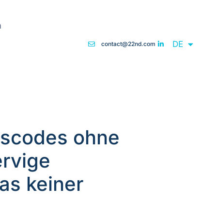
n
EN
DE
FR
contact@22nd.com
uscodes ohne
ervige
as keiner