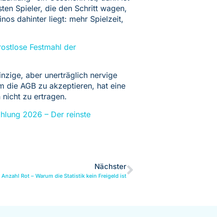
ten Spieler, die den Schritt wagen,
nos dahinter liegt: mehr Spielzeit,
ostlose Festmahl der
nzige, aber unerträglich nervige
 die AGB zu akzeptieren, hat eine
 nicht zu ertragen.
lung 2026 – Der reinste
Nächster
 Anzahl Rot – Warum die Statistik kein Freigeld ist