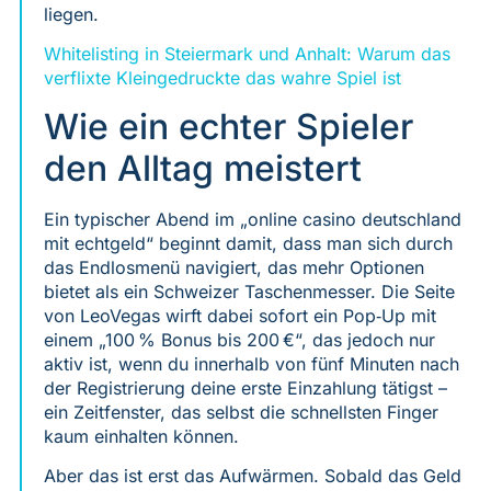
liegen.
Whitelisting in Steiermark und Anhalt: Warum das
verflixte Kleingedruckte das wahre Spiel ist
Wie ein echter Spieler
den Alltag meistert
Ein typischer Abend im „online casino deutschland
mit echtgeld“ beginnt damit, dass man sich durch
das Endlosmenü navigiert, das mehr Optionen
bietet als ein Schweizer Taschenmesser. Die Seite
von LeoVegas wirft dabei sofort ein Pop‑Up mit
einem „100 % Bonus bis 200 €“, das jedoch nur
aktiv ist, wenn du innerhalb von fünf Minuten nach
der Registrierung deine erste Einzahlung tätigst –
ein Zeitfenster, das selbst die schnellsten Finger
kaum einhalten können.
Aber das ist erst das Aufwärmen. Sobald das Geld