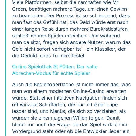
Viele Plattformen, selbst die namhaften wie Mr
Green, benötigen mehrere Tage, um einen Gewinn
zu bearbeiten. Der Prozess ist so schleppend, dass
man fast das Gefühl hat, das Geld würde erst nach
einer langen Reise durch mehrere Bürokratiestufen
schließlich den Spieler erreichen. Und während
man da sitzt, fragen sich andere Nutzer, warum das
Geld nicht sofort verfügbar ist – ein Klassiker, der
die Geduld jedes Trainers testet.
Online Spielothek St Pölten: Der kalte
Abrechen‑Modus für echte Spieler
Auch die Bedienoberfläche ist nicht immer das, was
man von einem modernen Online‑Casino erwarten
würde. Statt einer intuitiven Navigation finden sich
oft winzige Schriftarten, die nur mit einer Lupe
lesbar sind, und Menüs, die sich so verziehen, als
würden sie einem eigenen Willen folgen. Damit
bleibt nur noch die Frage, ob das Spiel wirklich im
Vordergrund steht oder ob die Entwickler lieber ein