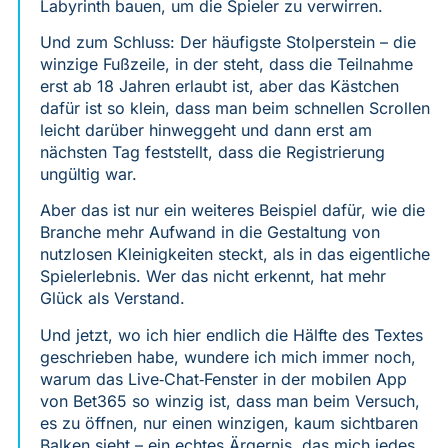
Labyrinth bauen, um die Spieler zu verwirren.
Und zum Schluss: Der häufigste Stolperstein – die
winzige Fußzeile, in der steht, dass die Teilnahme
erst ab 18 Jahren erlaubt ist, aber das Kästchen
dafür ist so klein, dass man beim schnellen Scrollen
leicht darüber hinweggeht und dann erst am
nächsten Tag feststellt, dass die Registrierung
ungültig war.
Aber das ist nur ein weiteres Beispiel dafür, wie die
Branche mehr Aufwand in die Gestaltung von
nutzlosen Kleinigkeiten steckt, als in das eigentliche
Spielerlebnis. Wer das nicht erkennt, hat mehr
Glück als Verstand.
Und jetzt, wo ich hier endlich die Hälfte des Textes
geschrieben habe, wundere ich mich immer noch,
warum das Live‑Chat‑Fenster in der mobilen App
von Bet365 so winzig ist, dass man beim Versuch,
es zu öffnen, nur einen winzigen, kaum sichtbaren
Balken sieht – ein echtes Ärgernis, das mich jedes