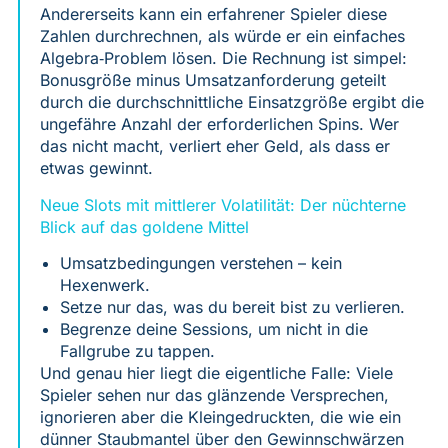
Andererseits kann ein erfahrener Spieler diese
Zahlen durchrechnen, als würde er ein einfaches
Algebra‑Problem lösen. Die Rechnung ist simpel:
Bonusgröße minus Umsatzanforderung geteilt
durch die durchschnittliche Einsatzgröße ergibt die
ungefähre Anzahl der erforderlichen Spins. Wer
das nicht macht, verliert eher Geld, als dass er
etwas gewinnt.
Neue Slots mit mittlerer Volatilität: Der nüchterne
Blick auf das goldene Mittel
Umsatzbedingungen verstehen – kein
Hexenwerk.
Setze nur das, was du bereit bist zu verlieren.
Begrenze deine Sessions, um nicht in die
Fallgrube zu tappen.
Und genau hier liegt die eigentliche Falle: Viele
Spieler sehen nur das glänzende Versprechen,
ignorieren aber die Kleingedruckten, die wie ein
dünner Staubmantel über den Gewinnschwärzen