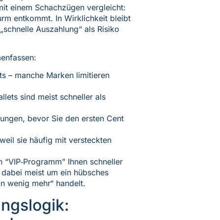
mit einem Schachzügen vergleicht:
rm entkommt. In Wirklichkeit bleibt
„schnelle Auszahlung“ als Risiko
menfassen:
ts – manche Marken limitieren
ets sind meist schneller als
ungen, bevor Sie den ersten Cent
eil sie häufig mit versteckten
in “VIP‑Programm” Ihnen schneller
ch dabei meist um ein hübsches
in wenig mehr“ handelt.
ngslogik: