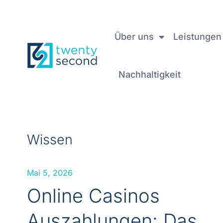
Über uns
Leistungen
Nachhaltigkeit
Wissen
Mai 5, 2026
Online Casinos
Auszahlungen: Das