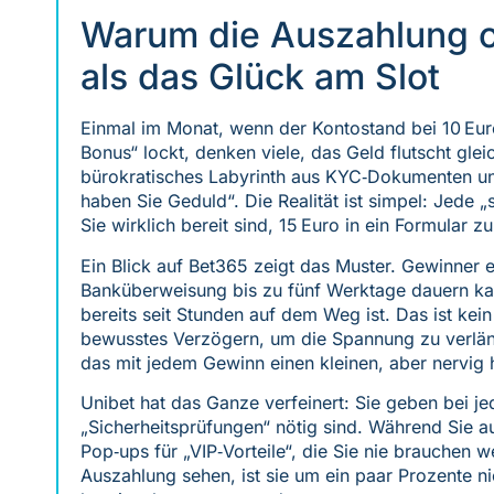
Warum die Auszahlung of
als das Glück am Slot
Einmal im Monat, wenn der Kontostand bei 10 Eur
Bonus“ lockt, denken viele, das Geld flutscht gle
bürokratisches Labyrinth aus KYC‑Dokumenten und „
haben Sie Geduld“. Die Realität ist simpel: Jede „
Sie wirklich bereit sind, 15 Euro in ein Formular z
Ein Blick auf Bet365 zeigt das Muster. Gewinner e
Banküberweisung bis zu fünf Werktage dauern k
bereits seit Stunden auf dem Weg ist. Das ist kein
bewusstes Verzögern, um die Spannung zu verläng
das mit jedem Gewinn einen kleinen, aber nervig 
Unibet hat das Ganze verfeinert: Sie geben bei j
„Sicherheitsprüfungen“ nötig sind. Während Sie a
Pop‑ups für „VIP‑Vorteile“, die Sie nie brauchen 
Auszahlung sehen, ist sie um ein paar Prozente ni