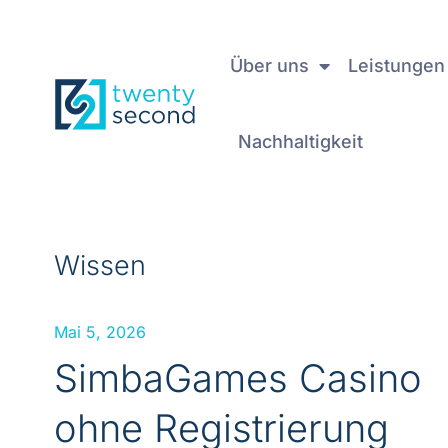
Über uns
Leistungen
Nachhaltigkeit
Wissen
Mai 5, 2026
SimbaGames Casino
ohne Registrierung