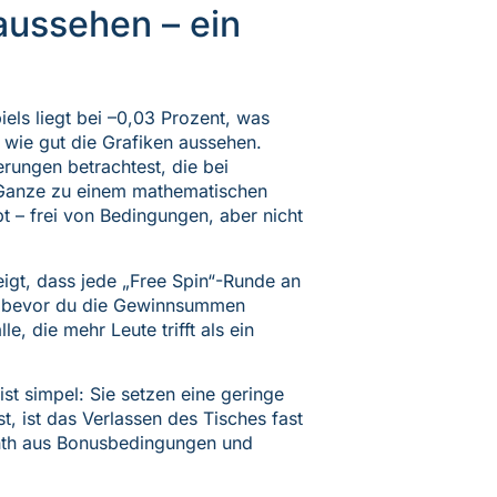
aussehen – ein
iels liegt bei –0,03 Prozent, was
l wie gut die Grafiken aussehen.
ungen betrachtest, die bei
 Ganze zu einem mathematischen
t – frei von Bedingungen, aber nicht
igt, dass jede „Free Spin“-Runde an
t, bevor du die Gewinnsummen
e, die mehr Leute trifft als ein
ist simpel: Sie setzen eine geringe
t, ist das Verlassen des Tisches fast
rinth aus Bonusbedingungen und