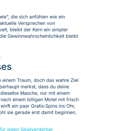
ele”, die sich anfühlen wie ein
 aktuelle Versprechen von
t, bleibt der Kern ein simpler
die Gewinnwahrscheinlichkeit bleibt
s
ses
ch einem Traum, doch das wahre Ziel
 überhaupt merkst, dass du deine
 dieselbe Masche, nur mit einem
nach einem billigen Motel mit frisch
rft ein paar Gratis‑Spins ins Ohr,
hl sie gerade erst damit beginnen,
 für jeden Spielverderber