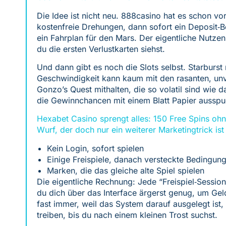
Die Idee ist nicht neu. 888casino hat es schon vo
kostenfreie Drehungen, dann sofort ein Deposit‑
ein Fahrplan für den Mars. Der eigentliche Nutzen
du die ersten Verlustkarten siehst.
Und dann gibt es noch die Slots selbst. Starburst
Geschwindigkeit kann kaum mit den rasanten, u
Gonzo’s Quest mithalten, die so volatil sind wie 
die Gewinnchancen mit einem Blatt Papier ausspu
Hexabet Casino sprengt alles: 150 Free Spins ohn
Wurf, der doch nur ein weiterer Marketingtrick ist
Kein Login, sofort spielen
Einige Freispiele, danach versteckte Bedingun
Marken, die das gleiche alte Spiel spielen
Die eigentliche Rechnung: Jede “Freispiel‑Session”
du dich über das Interface ärgerst genug, um Gel
fast immer, weil das System darauf ausgelegt ist
treiben, bis du nach einem kleinen Trost suchst.