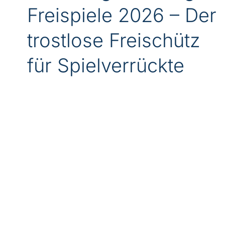
Freispiele 2026 – Der
trostlose Freischütz
für Spielverrückte