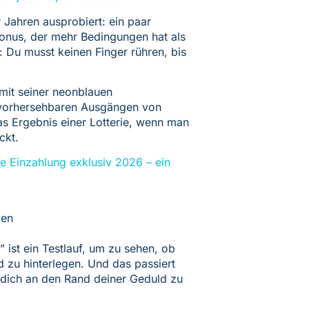
r Jahren ausprobiert: ein paar
Bonus, der mehr Bedingungen hat als
: Du musst keinen Finger rühren, bis
 mit seiner neonblauen
nvorhersehbaren Ausgängen von
das Ergebnis einer Lotterie, wenn man
ckt.
e Einzahlung exklusiv 2026 – ein
gen
 ist ein Testlauf, um zu sehen, ob
d zu hinterlegen. Und das passiert
, dich an den Rand deiner Geduld zu