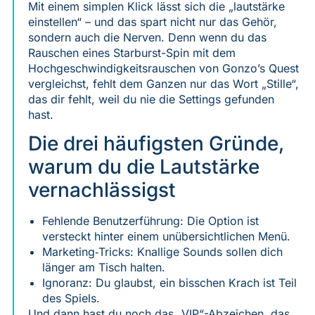
Mit einem simplen Klick lässt sich die „lautstärke
einstellen“ – und das spart nicht nur das Gehör,
sondern auch die Nerven. Denn wenn du das
Rauschen eines Starburst-Spin mit dem
Hochgeschwindigkeitsrauschen von Gonzo’s Quest
vergleichst, fehlt dem Ganzen nur das Wort „Stille“,
das dir fehlt, weil du nie die Settings gefunden
hast.
Die drei häufigsten Gründe,
warum du die Lautstärke
vernachlässigst
Fehlende Benutzerführung: Die Option ist
versteckt hinter einem unübersichtlichen Menü.
Marketing‑Tricks: Knallige Sounds sollen dich
länger am Tisch halten.
Ignoranz: Du glaubst, ein bisschen Krach ist Teil
des Spiels.
Und dann hast du noch das „VIP“-Abzeichen, das