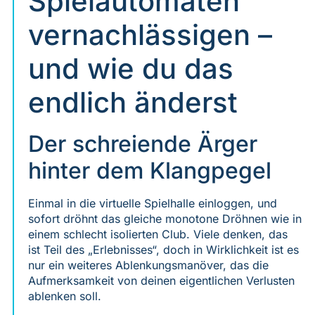
Spielautomaten
vernachlässigen –
und wie du das
endlich änderst
Der schreiende Ärger
hinter dem Klangpegel
Einmal in die virtuelle Spielhalle einloggen, und
sofort dröhnt das gleiche monotone Dröhnen wie in
einem schlecht isolierten Club. Viele denken, das
ist Teil des „Erlebnisses“, doch in Wirklichkeit ist es
nur ein weiteres Ablenkungsmanöver, das die
Aufmerksamkeit von deinen eigentlichen Verlusten
ablenken soll.