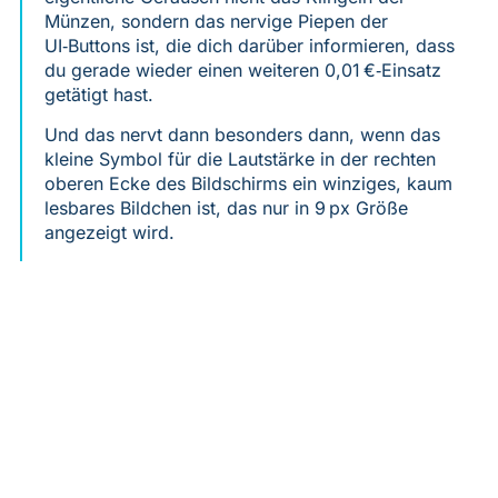
Münzen, sondern das nervige Piepen der
UI‑Buttons ist, die dich darüber informieren, dass
du gerade wieder einen weiteren 0,01 €‑Einsatz
getätigt hast.
Und das nervt dann besonders dann, wenn das
kleine Symbol für die Lautstärke in der rechten
oberen Ecke des Bildschirms ein winziges, kaum
lesbares Bildchen ist, das nur in 9 px Größe
angezeigt wird.
Voriger
Nächster
Online Slots Hohe Gewinne: Der nüchterne Blick auf das Geld, das wirklich ankommt
Online Casino mit 5 Euro Startguthaben – Der bittere Zahn der Marketing-Maschine