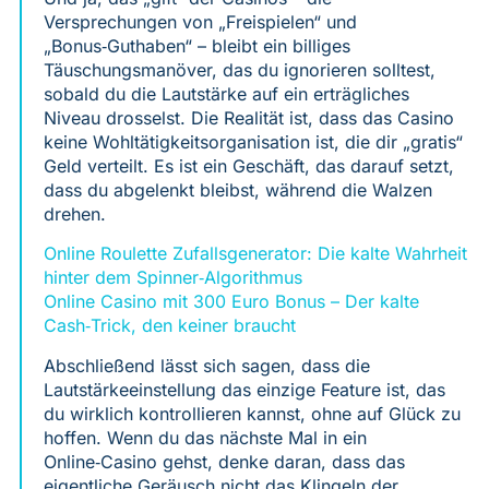
Versprechungen von „Freispielen“ und
„Bonus‑Guthaben“ – bleibt ein billiges
Täuschungsmanöver, das du ignorieren solltest,
sobald du die Lautstärke auf ein erträgliches
Niveau drosselst. Die Realität ist, dass das Casino
keine Wohltätigkeitsorganisation ist, die dir „gratis“
Geld verteilt. Es ist ein Geschäft, das darauf setzt,
dass du abgelenkt bleibst, während die Walzen
drehen.
Online Roulette Zufallsgenerator: Die kalte Wahrheit
hinter dem Spinner‑Algorithmus
Online Casino mit 300 Euro Bonus – Der kalte
Cash‑Trick, den keiner braucht
Abschließend lässt sich sagen, dass die
Lautstärkeeinstellung das einzige Feature ist, das
du wirklich kontrollieren kannst, ohne auf Glück zu
hoffen. Wenn du das nächste Mal in ein
Online‑Casino gehst, denke daran, dass das
eigentliche Geräusch nicht das Klingeln der