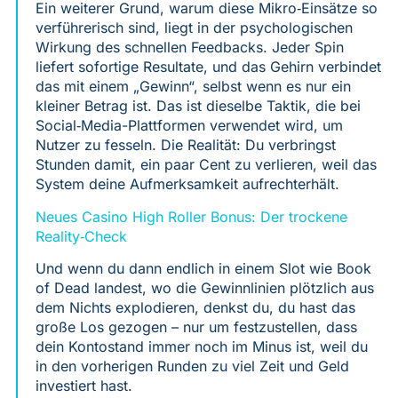
Ein weiterer Grund, warum diese Mikro‑Einsätze so
verführerisch sind, liegt in der psychologischen
Wirkung des schnellen Feedbacks. Jeder Spin
liefert sofortige Resultate, und das Gehirn verbindet
das mit einem „Gewinn“, selbst wenn es nur ein
kleiner Betrag ist. Das ist dieselbe Taktik, die bei
Social‑Media-Plattformen verwendet wird, um
Nutzer zu fesseln. Die Realität: Du verbringst
Stunden damit, ein paar Cent zu verlieren, weil das
System deine Aufmerksamkeit aufrechterhält.
Neues Casino High Roller Bonus: Der trockene
Reality‑Check
Und wenn du dann endlich in einem Slot wie Book
of Dead landest, wo die Gewinnlinien plötzlich aus
dem Nichts explodieren, denkst du, du hast das
große Los gezogen – nur um festzustellen, dass
dein Kontostand immer noch im Minus ist, weil du
in den vorherigen Runden zu viel Zeit und Geld
investiert hast.