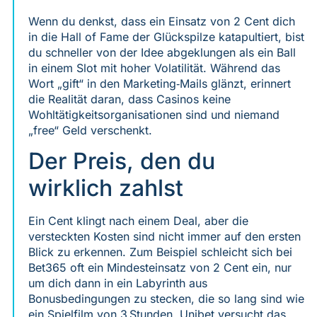
Wenn du denkst, dass ein Einsatz von 2 Cent dich
in die Hall of Fame der Glückspilze katapultiert, bist
du schneller von der Idee abgeklungen als ein Ball
in einem Slot mit hoher Volatilität. Während das
Wort „gift“ in den Marketing‑Mails glänzt, erinnert
die Realität daran, dass Casinos keine
Wohltätigkeitsorganisationen sind und niemand
„free“ Geld verschenkt.
Der Preis, den du
wirklich zahlst
Ein Cent klingt nach einem Deal, aber die
versteckten Kosten sind nicht immer auf den ersten
Blick zu erkennen. Zum Beispiel schleicht sich bei
Bet365 oft ein Mindesteinsatz von 2 Cent ein, nur
um dich dann in ein Labyrinth aus
Bonusbedingungen zu stecken, die so lang sind wie
ein Spielfilm von 3 Stunden. Unibet versucht das