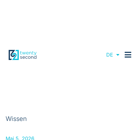
EN
DE
FR
Wissen
Mai 5, 2026