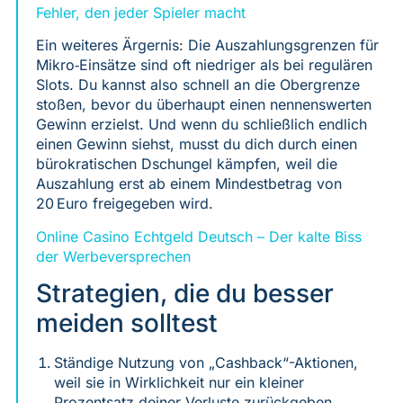
Fehler, den jeder Spieler macht
Ein weiteres Ärgernis: Die Auszahlungsgrenzen für
Mikro‑Einsätze sind oft niedriger als bei regulären
Slots. Du kannst also schnell an die Obergrenze
stoßen, bevor du überhaupt einen nennenswerten
Gewinn erzielst. Und wenn du schließlich endlich
einen Gewinn siehst, musst du dich durch einen
bürokratischen Dschungel kämpfen, weil die
Auszahlung erst ab einem Mindestbetrag von
20 Euro freigegeben wird.
Online Casino Echtgeld Deutsch – Der kalte Biss
der Werbeversprechen
Strategien, die du besser
meiden solltest
Ständige Nutzung von „Cashback“-Aktionen,
weil sie in Wirklichkeit nur ein kleiner
Prozentsatz deiner Verluste zurückgeben.