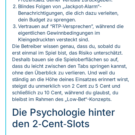
Blindes Folgen von „Jackpot‑Alarm“-
Benachrichtigungen, die dich dazu verleiten,
dein Budget zu sprengen.
Vertrauen auf “RTP‑Versprechen”, während die
eigentlichen Gewinnbedingungen im
Kleingedruckten versteckt sind.
Die Betreiber wissen genau, dass du, sobald du
erst einmal im Spiel bist, das Risiko unterschätzt.
Deshalb bauen sie die Spieloberflächen so auf,
dass du leicht zwischen den Tabs springen kannst,
ohne den Überblick zu verlieren. Und weil du
ständig an die Höhe deines Einsatzes erinnert wirst,
steigst du unmerklich von 2 Cent zu 5 Cent und
schließlich zu 10 Cent, während du glaubst, du
bleibst im Rahmen des „Low‑Bet“-Konzepts.
Die Psychologie hinter
den 2‑Cent‑Slots