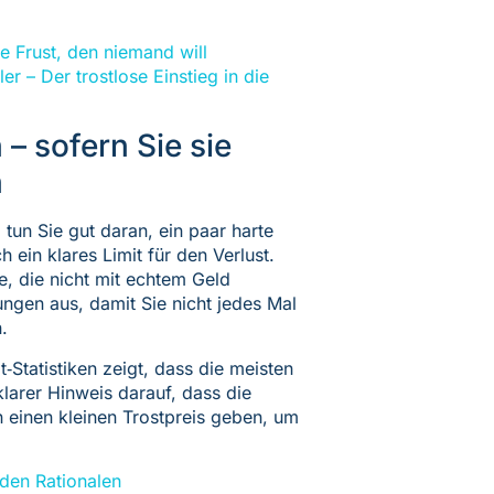
e Frust, den niemand will
r – Der trostlose Einstieg in die
 – sofern Sie sie
n
tun Sie gut daran, ein paar harte
 ein klares Limit für den Verlust.
e, die nicht mit echtem Geld
ungen aus, damit Sie nicht jedes Mal
.
‑Statistiken zeigt, dass die meisten
klarer Hinweis darauf, dass die
n einen kleinen Trostpreis geben, um
eden Rationalen