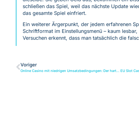
schließen das Spiel, weil das nächste Update wied
das gesamte Spiel einfriert.
Ein weiterer Ärgerpunkt, der jedem erfahrenen Spie
Schriftformat im Einstellungsmenü – kaum lesbar
Versuchen erkennt, dass man tatsächlich die fals
Voriger
Online Casino mit niedrigen Umsatzbedingungen: Der harte Knoten, den keiner löst