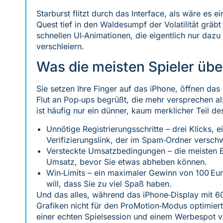
Starburst flitzt durch das Interface, als wäre es
Quest tief in den Waldesumpf der Volatilität gräbt
schnellen UI‑Animationen, die eigentlich nur dazu 
verschleiern.
Was die meisten Spieler üb
Sie setzen Ihre Finger auf das iPhone, öffnen das
Flut an Pop‑ups begrüßt, die mehr versprechen als 
ist häufig nur ein dünner, kaum merklicher Teil d
Unnötige Registrierungsschritte – drei Klicks, 
Verifizierungslink, der im Spam‑Ordner versch
Versteckte Umsatzbedingungen – die meisten B
Umsatz, bevor Sie etwas abheben können.
Win‑Limits – ein maximaler Gewinn von 100 Euro
will, dass Sie zu viel Spaß haben.
Und das alles, während das iPhone‑Display mit 60 
Grafiken nicht für den ProMotion‑Modus optimier
einer echten Spielsession und einem Werbespot ve