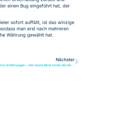
er einen Bug eingeführt hat, der
ler sofort auffällt, ist das winzige
, sodass man erst nach mehreren
che Währung gewählt hat.
Nächster
EU Slot Casino Erfahrungen – Der rauhe Blick hinter die Glitzerfassade
Mittendrin in der digitalen Finanzwelt