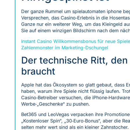
Der ganze Rummel um spielautomaten iphone beg
Versprechen, das Casino‑Erlebnis in die Hosentas
Ganze nur ein weiterer Weg, um das Kleingeld a
Sie auf einem winzigen Bildschirm nach dem näc
Instant Casino Willkommensbonus für neue Spiele
Zahlenmonster im Marketing-Dschungel
Der technische Ritt, den
braucht
Apple hat das Ökosystem so glatt gebaut, dass 
haben, warum ihre Spiele nicht flüssig laufen. T
Casino‑Betreiber versuchen, die iPhone‑Hardwar
Werbe‑„Geschenke“ zu pushen.
Bet365 und LeoVegas verpacken ihre Promotion
„Kostenloser Spin“, „30‑Euro‑Bonus“, aber die Rea
selten mehr wert sind als ein kleiner Zahnstocher.