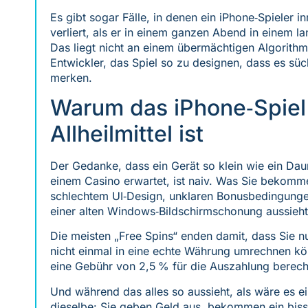
Es gibt sogar Fälle, in denen ein iPhone‑Spieler 
verliert, als er in einem ganzen Abend in einem l
Das liegt nicht an einem übermächtigen Algorithm
Entwickler, das Spiel so zu designen, dass es süc
merken.
Warum das iPhone‑Spiel 
Allheilmittel ist
Der Gedanke, dass ein Gerät so klein wie ein Da
einem Casino erwartet, ist naiv. Was Sie bekommen
schlechtem UI‑Design, unklaren Bonusbedingungen
einer alten Windows‑Bildschirmschonung aussieht
Die meisten „Free Spins“ enden damit, dass Sie nur
nicht einmal in eine echte Währung umrechnen kö
eine Gebühr von 2,5 % für die Auszahlung berech
Und während das alles so aussieht, als wäre es ein 
dieselbe: Sie geben Geld aus, bekommen ein bis