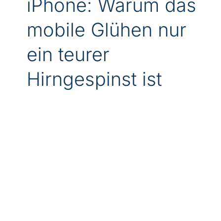
iPhone: Warum das
mobile Glühen nur
ein teurer
Hirngespinst ist