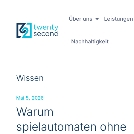
Über uns
Leistungen
Nachhaltigkeit
Wissen
Mai 5, 2026
Warum
spielautomaten ohne