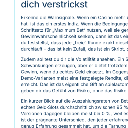
dich verstrickst
Erkenne die Warnsignale. Wenn ein Casino mehr 
hat, ist das ein erstes Indiz. Wenn die Bedingung
Schriftsatz für „Maximum Bet“ nutzen, weil sie ge
Gewinnwahrscheinlichkeit senken, dann ist das e
du feststellst, dass jede „freie“ Runde exakt di
durchläuft – das ist kein Zufall, das ist ein Skript
Zudem solltest du dir die Volatilität ansehen. Ein
Schwankungen erzeugen, aber er bietet trotzdem 
Gewinn, wenn du echtes Geld einsetzt. Im Gegen
Demo‑Varianten meist eine festgelegte Rendite, d
erreicht. Das ist das eigentliche Gift an spielaut
geben dir das Gefühl von Risiko, ohne das Risiko
Ein kurzer Blick auf die Auszahlungsraten von Be
echten Geld‑Slots durchschnittlich zwischen 95 
Versionen dagegen bleiben meist bei 0 %, weil es
ist der prägnante Unterschied, den jeder erfahrene
genug Erfahrung gesammelt hat, um die Tarnung