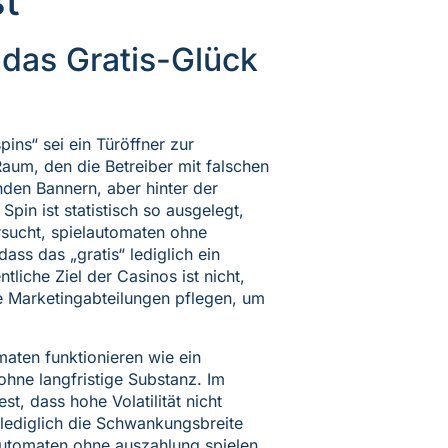
st
 das Gratis-Glück
pins“ sei ein Türöffner zur
Raum, den die Betreiber mit falschen
den Bannern, aber hinter der
Spin ist statistisch so ausgelegt,
sucht, spielautomaten ohne
ass das „gratis“ lediglich ein
tliche Ziel der Casinos ist nicht,
e Marketingabteilungen pflegen, um
maten funktionieren wie ein
ohne langfristige Substanz. Im
, dass hohe Volatilität nicht
lediglich die Schwankungsbreite
automaten ohne auszahlung spielen