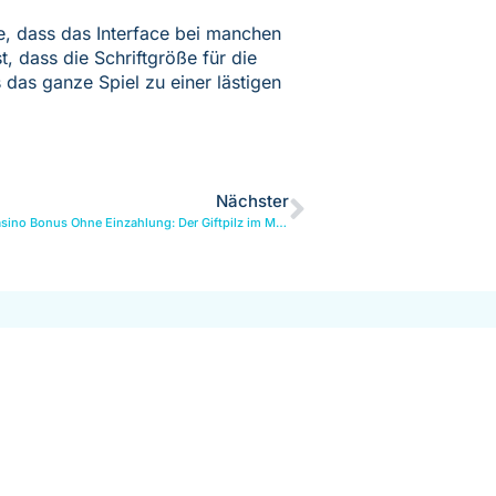
ie, dass das Interface bei manchen
st, dass die Schriftgröße für die
s das ganze Spiel zu einer lästigen
Nächster
Roulette Casino Bonus Ohne Einzahlung: Der Giftpilz im Marketing‑Mikroklima
Mittendrin in der digitalen Finanzwelt