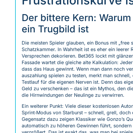
Frustrationskurve i
Der bittere Kern: Warum
ein Trugbild ist
Die meisten Spieler glauben, ein Bonus mit „free s
Schatzkammer. In Wahrheit ist es eher ein leerer 
Versprechen dekorieren. Bet365 lockt mit glänzen
Fassade wartet die gleiche alte Kalkulation: Jeder 
dass das Haus gewinnt. Wenn man dann noch ver
auszahlung spielen zu testen, merkt man schnell, d
Testlauf für die eigenen Nerven ist. Denn das eigen
Geld zu verschenken – das ist ein Mythos, den di
die Hirnwindungen der Neulinge zu verwirren.
Ein weiterer Punkt: Viele dieser kostenlosen Auto
Sprint‑Modus von Starburst – schnell, grell, doch 
Gegensatz dazu zeigen Klassiker wie Gonzo’s Quest
automatisch zu höheren Gewinnen führt, sondern 
vergrößert. Das ist exakt das, was man bei spiel