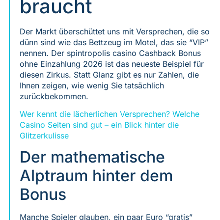
braucht
Der Markt überschüttet uns mit Versprechen, die so
dünn sind wie das Bettzeug im Motel, das sie “VIP”
nennen. Der spintropolis casino Cashback Bonus
ohne Einzahlung 2026 ist das neueste Beispiel für
diesen Zirkus. Statt Glanz gibt es nur Zahlen, die
Ihnen zeigen, wie wenig Sie tatsächlich
zurückbekommen.
Wer kennt die lächerlichen Versprechen? Welche
Casino Seiten sind gut – ein Blick hinter die
Glitzerkulisse
Der mathematische
Alptraum hinter dem
Bonus
Manche Spieler glauben, ein paar Euro “gratis”