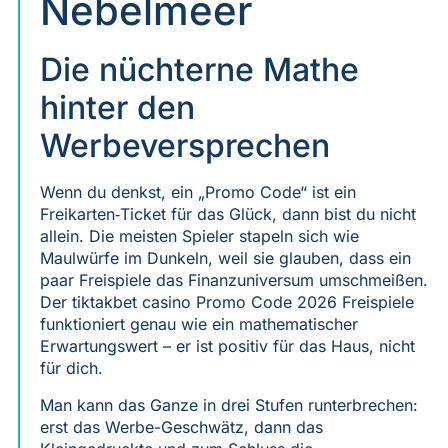
Nebelmeer
Die nüchterne Mathe
hinter den
Werbeversprechen
Wenn du denkst, ein „Promo Code“ ist ein
Freikarten‑Ticket für das Glück, dann bist du nicht
allein. Die meisten Spieler stapeln sich wie
Maulwürfe im Dunkeln, weil sie glauben, dass ein
paar Freispiele das Finanzuniversum umschmeißen.
Der tiktakbet casino Promo Code 2026 Freispiele
funktioniert genau wie ein mathematischer
Erwartungswert – er ist positiv für das Haus, nicht
für dich.
Man kann das Ganze in drei Stufen runterbrechen:
erst das Werbe-Geschwätz, dann das