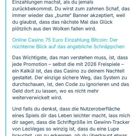
Einzahlungen machst, als du jemals
zurückbekommst. Du wirst zum zahmen Schaf, das
immer wieder das „bunte“ Banner akzeptiert, weil
du glaubst, dass das nächste Mal das Glück
plötzlich aus den Wolken fallen wird.
Online Casino 75 Euro Einzahlung Bitcoin: Der
nüchterne Blick auf das angebliche Schnäppchen
Das Wichtigste, das man verstehen muss, ist, dass
jede Promotion – selbst die mit 2026 Freispiele –
ein Kalkül ist, das das Casino zu deinem Nachteil
gestaltet. Der einzige sichere Weg, das System zu
durchschauen, ist, den Code zu ignorieren und das
Geld dort zu lassen, wo es nicht mehr
weiterverwickelt wird.
Und falls du denkst, dass die Nutzeroberfläche
eines Spiels dir das Leben leichter macht, lass mich
dir sagen, dass die Schriftgröße im Gewinn‑Tracker
von LeoVegas so winzig ist, dass du eine Lupe
brauchst, um zu erkennen, ob du überhaupt etwas