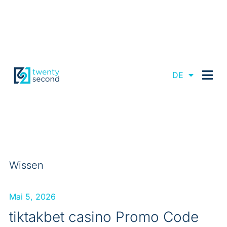
EN
DE
FR
Wissen
Mai 5, 2026
tiktakbet casino Promo Code