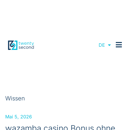
EN
DE
FR
Wissen
Mai 5, 2026
wazamba casino Bonus ohne