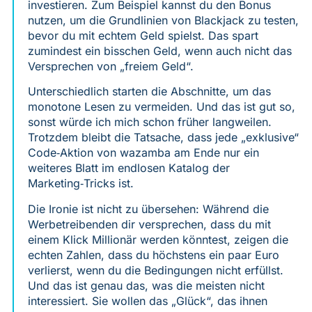
investieren. Zum Beispiel kannst du den Bonus
nutzen, um die Grundlinien von Blackjack zu testen,
bevor du mit echtem Geld spielst. Das spart
zumindest ein bisschen Geld, wenn auch nicht das
Versprechen von „freiem Geld“.
Unterschiedlich starten die Abschnitte, um das
monotone Lesen zu vermeiden. Und das ist gut so,
sonst würde ich mich schon früher langweilen.
Trotzdem bleibt die Tatsache, dass jede „exklusive“
Code‑Aktion von wazamba am Ende nur ein
weiteres Blatt im endlosen Katalog der
Marketing‑Tricks ist.
Die Ironie ist nicht zu übersehen: Während die
Werbetreibenden dir versprechen, dass du mit
einem Klick Millionär werden könntest, zeigen die
echten Zahlen, dass du höchstens ein paar Euro
verlierst, wenn du die Bedingungen nicht erfüllst.
Und das ist genau das, was die meisten nicht
interessiert. Sie wollen das „Glück“, das ihnen