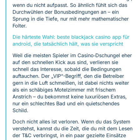
wenn du nicht aufpasst. So ähnlich fühlt sich das
Durchwühlen der Bonusbedingungen an – ein
Sprung in die Tiefe, nur mit mehr mathematischer
Folter.
Die härteste Wahl: beste blackjack casino app für
android, die tatsächlich hält, was sie verspricht
Weil die meisten Spieler im Casino‑Dschungel eher
auf den schnellen Kick aus sind, verlieren sie
schnell das Interesse, sobald die Bedingungen
auftauchen. Der „VIP“-Begriff, den die Betreiber
gern in die Luft schmeißen, ist dabei nichts weiter
als ein schäbiges Motelzimmer mit frischem
Anstrich – du bekommst keine luxuriösen Extras,
nur ein schlechtes Bad und ein quietschendes
Schild.
Doch nicht alles ist verloren. Wenn du das System
verstehst, kannst du die Zeit, die du mit dem Lesen
der T&C verbringst, in ein paar gezielte Einsätze