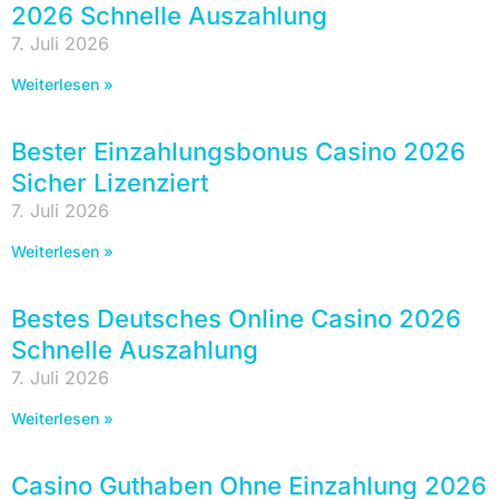
2026 Schnelle Auszahlung
7. Juli 2026
Weiterlesen »
Bester Einzahlungsbonus Casino 2026
Sicher Lizenziert
7. Juli 2026
Weiterlesen »
Bestes Deutsches Online Casino 2026
Schnelle Auszahlung
7. Juli 2026
Weiterlesen »
Casino Guthaben Ohne Einzahlung 2026