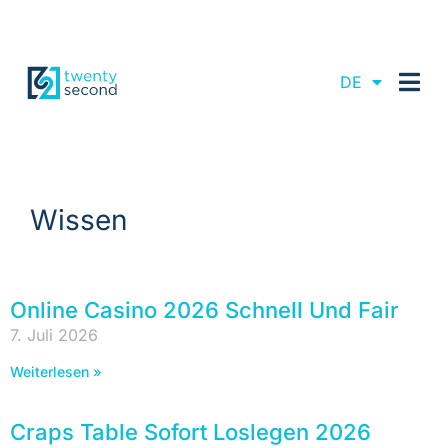
EN
DE
FR
Wissen
Online Casino 2026 Schnell Und Fair
7. Juli 2026
Weiterlesen »
Craps Table Sofort Loslegen 2026