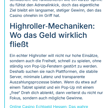
du fühlst den Adrenalinkick, doch das eigentliche
Ziel bleibt ein langsamer, stetiger Gewinn, den das
Casino ohnehin im Griff hat.
Highroller‑Mechaniken:
Wo das Geld wirklich
fließt
Ein echter Highroller will nicht nur hohe Einsätze,
sondern auch die Freiheit, schnell zu spielen, ohne
ständig von Pop‑Up‑Fenstern gestört zu werden.
Deshalb suchen sie nach Plattformen, die stabile
Server, minimale Latenz und transparente
Auszahlungsprozesse bieten. Wenn du etwa auf
einem Tablet spielst und ein Pop‑Up mit einem
„free“ Dreh dich ablenkt, dann verlierst du nicht nur
Fokus, sondern auch mögliche Gewinne.
Online Casino Echtgeld Hessen: Das wahre