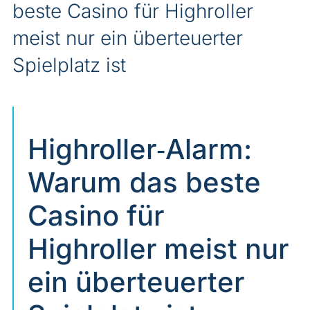
beste Casino für Highroller
meist nur ein überteuerter
Spielplatz ist
Highroller‑Alarm:
Warum das beste
Casino für
Highroller meist nur
ein überteuerter