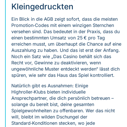
Kleingedruckten
Ein Blick in die AGB zeigt sofort, dass die meisten
Promotion‑Codes mit einem winzigen Sternchen
versehen sind. Das bedeutet in der Praxis, dass du
einen bestimmten Umsatz von 25 € pro Tag
erreichen musst, um überhaupt die Chance auf eine
Auszahlung zu haben. Und das ist erst der Anfang.
Noch ein Satz wie „Das Casino behält sich das
Recht vor, Gewinne zu deaktivieren, wenn
ungewöhnliche Muster entdeckt werden“ lässt dich
spüren, wie sehr das Haus das Spiel kontrolliert.
Natürlich gibt es Ausnahmen: Einige
Highroller‑Klubs bieten individuelle
Ansprechpartner, die dich persönlich betreuen –
solange du bereit bist, deine gesamten
Spielgewohnheiten zu offenbaren. Wer das nicht
will, bleibt im wilden Dschungel der
Standard‑Konditionen stecken, wo jede