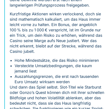
langwierigen Prüfungsprozess freigegeben.
Kurzfristige Aktionen wirken verlockend, doch sie
sind mathematisch kalkuliert, um das Haus immer
leicht vorne zu halten. Ein Bonus, der angeblich
100 % bis zu 1 000 € verspricht, ist im Grunde nur
ein Trick, um dein Risiko zu erhöhen, während das
Casino seine Marge aufs Neue justiert. Wer das
nicht erkennt, bleibt auf der Strecke, während das
Casino jubelt.
Hohe Mindestsätze, die das Risiko minimieren
Versteckte Umsatzbedingungen, die kaum
jemand liest
Auszahlungsgrenzen, die erst nach tausenden
Euro Umsatz wirksam werden
Und dann das Spiel selbst. Slot‑Titel wie Starburst
oder Gonzo’s Quest können dich mit ihrer schnellen
Bildfolge und hohen Volatilität ablenken, aber das
bedeutet nicht, dass sie das Haus langfristig
schwächen. Sie funktionieren wie ein kurzer Sprint: