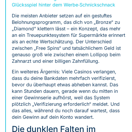
Glücksspiel hinter dem Werbe‑Schnickschnack
Die meisten Anbieter setzen auf ein gestuftes
Belohnungsprogramm, das dich von „Bronze“ zu
„Diamond“ klettern lässt – ein Konzept, das mehr
an ein Treuepunktesystem für Supermärkte erinnert
als an echte Wertschätzung. Der Unterschied
zwischen „Free Spins“ und tatsächlichem Geld ist
genauso groß wie zwischen einem Lollipop beim
Zahnarzt und einer billigen Zahnfüllung.
Ein weiteres Ärgernis: Viele Casinos verlangen,
dass du deine Bankdaten mehrfach verifizierst,
bevor du überhaupt etwas abheben kannst. Das
kann Stunden dauern, gerade wenn du mitten in
einer Gewinnserie aufhörst, weil das System
plötzlich „Verifizierung erforderlich“ meldet. Und
das alles, während du noch darauf wartest, dass
dein Gewinn auf dein Konto wandert.
Die dunklen Falten im