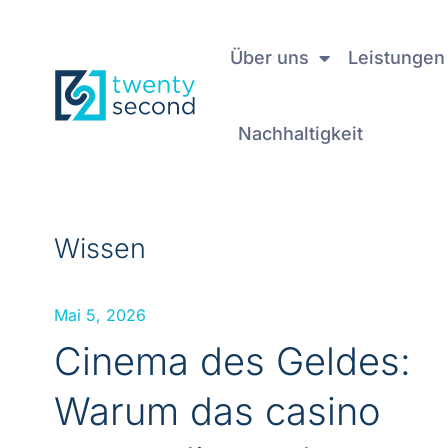
Über uns
Leistungen
Nachhaltigkeit
Wissen
Mai 5, 2026
Cinema des Geldes:
Warum das casino