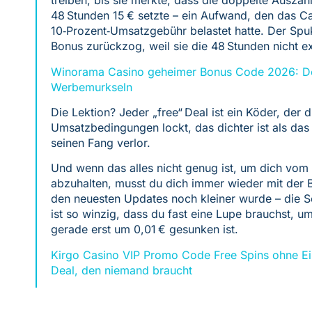
treiben, bis sie merkte, dass die doppelte Auszah
48 Stunden 15 € setzte – ein Aufwand, den das Ca
10‑Prozent‑Umsatz­gebühr belastet hatte. Der Spu
Bonus zurückzog, weil sie die 48 Stunden nicht exa
Winorama Casino geheimer Bonus Code 2026: D
Werbemurkseln
Die Lektion? Jeder „free“ Deal ist ein Köder, der d
Umsatzbedingungen lockt, das dichter ist als das
seinen Fang verlor.
Und wenn das alles nicht genug ist, um dich vom
abzuhalten, musst du dich immer wieder mit der 
den neuesten Updates noch kleiner wurde – die 
ist so winzig, dass du fast eine Lupe brauchst, 
gerade erst um 0,01 € gesunken ist.
Kirgo Casino VIP Promo Code Free Spins ohne Ei
Deal, den niemand braucht