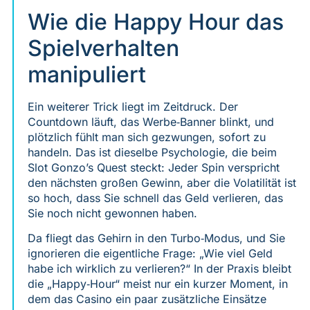
Wie die Happy Hour das
Spielverhalten
manipuliert
Ein weiterer Trick liegt im Zeitdruck. Der
Countdown läuft, das Werbe‑Banner blinkt, und
plötzlich fühlt man sich gezwungen, sofort zu
handeln. Das ist dieselbe Psychologie, die beim
Slot Gonzo’s Quest steckt: Jeder Spin verspricht
den nächsten großen Gewinn, aber die Volatilität ist
so hoch, dass Sie schnell das Geld verlieren, das
Sie noch nicht gewonnen haben.
Da fliegt das Gehirn in den Turbo‑Modus, und Sie
ignorieren die eigentliche Frage: „Wie viel Geld
habe ich wirklich zu verlieren?“ In der Praxis bleibt
die „Happy‑Hour“ meist nur ein kurzer Moment, in
dem das Casino ein paar zusätzliche Einsätze