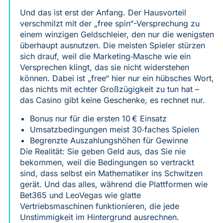
Und das ist erst der Anfang. Der Hausvorteil
verschmilzt mit der „free spin“-Versprechung zu
einem winzigen Geldschleier, den nur die wenigsten
überhaupt ausnutzen. Die meisten Spieler stürzen
sich drauf, weil die Marketing‑Masche wie ein
Versprechen klingt, das sie nicht widerstehen
können. Dabei ist „free“ hier nur ein hübsches Wort,
das nichts mit echter Großzügigkeit zu tun hat –
das Casino gibt keine Geschenke, es rechnet nur.
Bonus nur für die ersten 10 € Einsatz
Umsatzbedingungen meist 30‑faches Spielen
Begrenzte Auszahlungshöhen für Gewinne
Die Realität: Sie geben Geld aus, das Sie nie
bekommen, weil die Bedingungen so vertrackt
sind, dass selbst ein Mathematiker ins Schwitzen
gerät. Und das alles, während die Plattformen wie
Bet365 und LeoVegas wie glatte
Vertriebsmaschinen funktionieren, die jede
Unstimmigkeit im Hintergrund ausrechnen.