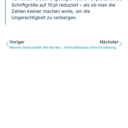
Schriftgröße auf 10 pt reduziert – als ob man die
Zahlen kleiner machen wolle, um die
Ungerechtigkeit zu verbergen.
Voriger
Nächster
Mission (Im)possible: Wie die Nidwaldner Kantonalbank ihre Beratung neu erfindet
Online Blackjack ohne Einzahlung ist kein Geschenk, sondern ein kalkulierter Trick
Mittendrin in der digitalen Finanzwelt
© 2026, twentysecond AG / twentysecond GmbH, All Rights Reserved