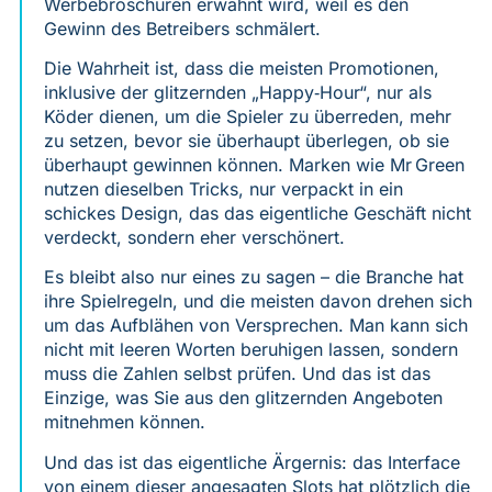
Werbebroschüren erwähnt wird, weil es den
Gewinn des Betreibers schmälert.
Die Wahrheit ist, dass die meisten Promotionen,
inklusive der glitzernden „Happy‑Hour“, nur als
Köder dienen, um die Spieler zu überreden, mehr
zu setzen, bevor sie überhaupt überlegen, ob sie
überhaupt gewinnen können. Marken wie Mr Green
nutzen dieselben Tricks, nur verpackt in ein
schickes Design, das das eigentliche Geschäft nicht
verdeckt, sondern eher verschönert.
Es bleibt also nur eines zu sagen – die Branche hat
ihre Spielregeln, und die meisten davon drehen sich
um das Aufblähen von Versprechen. Man kann sich
nicht mit leeren Worten beruhigen lassen, sondern
muss die Zahlen selbst prüfen. Und das ist das
Einzige, was Sie aus den glitzernden Angeboten
mitnehmen können.
Und das ist das eigentliche Ärgernis: das Interface
von einem dieser angesagten Slots hat plötzlich die