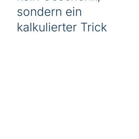
sondern ein
kalkulierter Trick