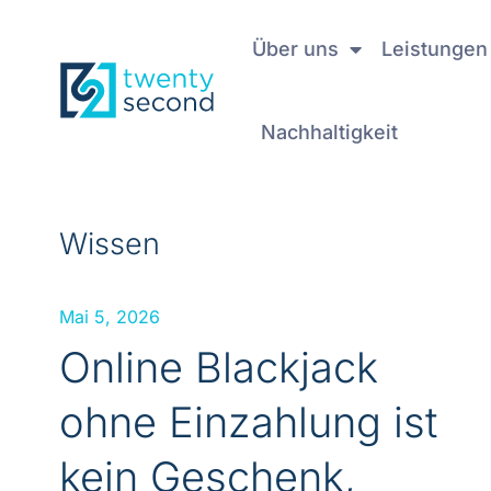
Über uns
Leistungen
Nachhaltigkeit
Wissen
Mai 5, 2026
Online Blackjack
ohne Einzahlung ist
kein Geschenk,