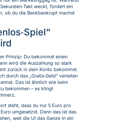
ht nur ein Marketinggag ist. Während
‑Sekunden‑Takt weckt, fordert ein
en, ob du die Bankbankrupt machst
nlos‑Spiel“
ird
len Prinzip: Du bekommst einen
dann wird die Auszahlung so stark
ent zurück in dein Konto bekommst.
h durch das „Gratis‑Geld“ verleiten
kennst. Das ist ähnlich wie beim
 zu bekommen – es klingt
chmerz.
ort steht, dass du nur 5 Euro pro
Euro umgesetzst. Denn das ist das
ehen, weil die UI das Ganze in ein