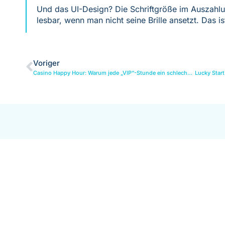
Und das UI-Design? Die Schriftgröße im Auszahlun
lesbar, wenn man nicht seine Brille ansetzt. Das is
Voriger
Casino Happy Hour: Warum jede „VIP“-Stunde ein schlechter Scherz ist
d