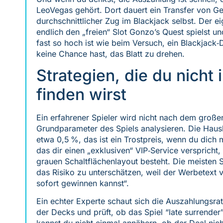
LeoVegas gehört. Dort dauert ein Transfer von Ge
durchschnittlicher Zug im Blackjack selbst. Der e
endlich den „freien“ Slot Gonzo’s Quest spielst und
fast so hoch ist wie beim Versuch, ein Blackjack‑
keine Chance hast, das Blatt zu drehen.
Strategien, die du nicht
finden wirst
Ein erfahrener Spieler wird nicht nach dem groß
Grundparameter des Spiels analysieren. Die Hausk
etwa 0,5 %, das ist ein Trostpreis, wenn du dich 
das dir einen „exklusiven“ VIP‑Service verspricht
grauen Schaltflächenlayout besteht. Die meisten S
das Risiko zu unterschätzen, weil der Werbetext 
sofort gewinnen kannst“.
Ein echter Experte schaut sich die Auszahlungsrat
der Decks und prüft, ob das Spiel “late surrender