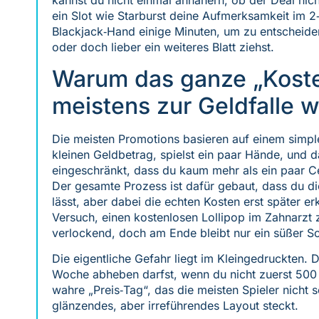
kannst du nicht einmal annähern, ob der Deal nic
ein Slot wie Starburst deine Aufmerksamkeit im 2
Blackjack‑Hand einige Minuten, um zu entscheid
oder doch lieber ein weiteres Blatt ziehst.
Warum das ganze „Koste
meistens zur Geldfalle w
Die meisten Promotions basieren auf einem simp
kleinen Geldbetrag, spielst ein paar Hände, und 
eingeschränkt, dass du kaum mehr als ein paar C
Der gesamte Prozess ist dafür gebaut, dass du dic
lässt, aber dabei die echten Kosten erst später er
Versuch, einen kostenlosen Lollipop im Zahnarzt
verlockend, doch am Ende bleibt nur ein süßer S
Die eigentliche Gefahr liegt im Kleingedruckten. D
Woche abheben darfst, wenn du nicht zuerst 500 
wahre „Preis‑Tag“, das die meisten Spieler nicht s
glänzendes, aber irreführendes Layout steckt.