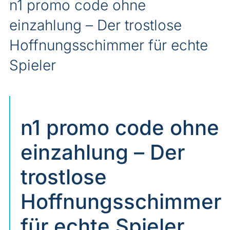
n1 promo code ohne
einzahlung – Der trostlose
Hoffnungsschimmer für echte
Spieler
n1 promo code ohne
einzahlung – Der
trostlose
Hoffnungsschimmer
für echte Spieler