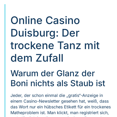
Online Casino
Duisburg: Der
trockene Tanz mit
dem Zufall
Warum der Glanz der
Boni nichts als Staub ist
Jeder, der schon einmal die „gratis“-Anzeige in
einem Casino-Newsletter gesehen hat, weiß, dass
das Wort nur ein hübsches Etikett für ein trockenes
Matheproblem ist. Man klickt, man registriert sich,