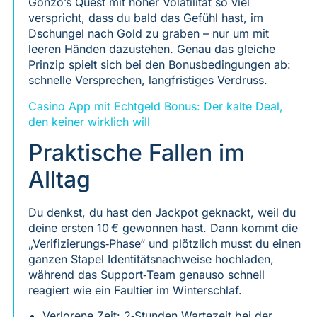
Gonzo’s Quest mit hoher Volatilität so viel
verspricht, dass du bald das Gefühl hast, im
Dschungel nach Gold zu graben – nur um mit
leeren Händen dazustehen. Genau das gleiche
Prinzip spielt sich bei den Bonusbedingungen ab:
schnelle Versprechen, langfristiges Verdruss.
Casino App mit Echtgeld Bonus: Der kalte Deal,
den keiner wirklich will
Praktische Fallen im
Alltag
Du denkst, du hast den Jackpot geknackt, weil du
deine ersten 10 € gewonnen hast. Dann kommt die
„Verifizierungs‑Phase“ und plötzlich musst du einen
ganzen Stapel Identitätsnachweise hochladen,
während das Support‑Team genauso schnell
reagiert wie ein Faultier im Winterschlaf.
Verlorene Zeit: 2‑Stunden Wartezeit bei der