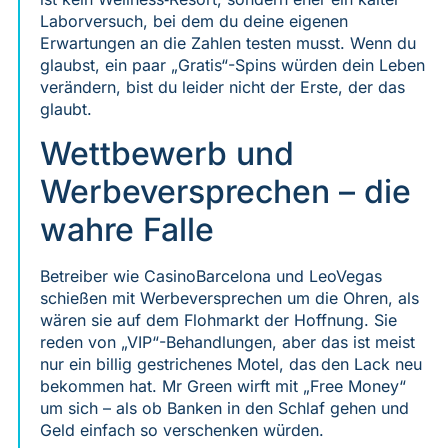
Laborversuch, bei dem du deine eigenen
Erwartungen an die Zahlen testen musst. Wenn du
glaubst, ein paar „Gratis“-Spins würden dein Leben
verändern, bist du leider nicht der Erste, der das
glaubt.
Wettbewerb und
Werbeversprechen – die
wahre Falle
Betreiber wie CasinoBarcelona und LeoVegas
schießen mit Werbeversprechen um die Ohren, als
wären sie auf dem Flohmarkt der Hoffnung. Sie
reden von „VIP“-Behandlungen, aber das ist meist
nur ein billig gestrichenes Motel, das den Lack neu
bekommen hat. Mr Green wirft mit „Free Money“
um sich – als ob Banken in den Schlaf gehen und
Geld einfach so verschenken würden.