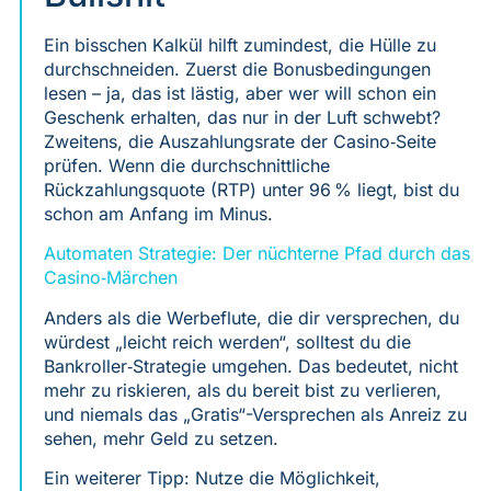
Ein bisschen Kalkül hilft zumindest, die Hülle zu
durchschneiden. Zuerst die Bonusbedingungen
lesen – ja, das ist lästig, aber wer will schon ein
Geschenk erhalten, das nur in der Luft schwebt?
Zweitens, die Auszahlungsrate der Casino‑Seite
prüfen. Wenn die durchschnittliche
Rückzahlungsquote (RTP) unter 96 % liegt, bist du
schon am Anfang im Minus.
Automaten Strategie: Der nüchterne Pfad durch das
Casino‑Märchen
Anders als die Werbeflute, die dir versprechen, du
würdest „leicht reich werden“, solltest du die
Bankroller‑Strategie umgehen. Das bedeutet, nicht
mehr zu riskieren, als du bereit bist zu verlieren,
und niemals das „Gratis“-Versprechen als Anreiz zu
sehen, mehr Geld zu setzen.
Ein weiterer Tipp: Nutze die Möglichkeit,