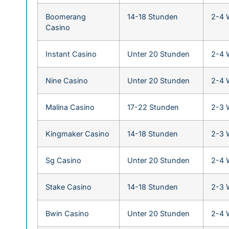
Boomerang
14-18 Stunden
2-4 
Casino
Instant Casino
Unter 20 Stunden
2-4 
Nine Casino
Unter 20 Stunden
2-4 
Malina Casino
17-22 Stunden
2-3 
Kingmaker Casino
14-18 Stunden
2-3 
Sg Casino
Unter 20 Stunden
2-4 
Stake Casino
14-18 Stunden
2-3 
Bwin Casino
Unter 20 Stunden
2-4 