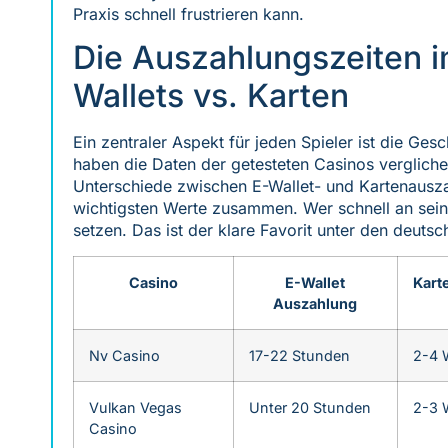
Praxis schnell frustrieren kann.
Die Auszahlungszeiten i
Wallets vs. Karten
Ein zentraler Aspekt für jeden Spieler ist die Ge
haben die Daten der getesteten Casinos vergliche
Unterschiede zwischen E-Wallet- und Kartenauszah
wichtigsten Werte zusammen. Wer schnell an sein G
setzen. Das ist der klare Favorit unter den deutsc
Casino
E-Wallet
Kart
Auszahlung
Nv Casino
17-22 Stunden
2-4 
Vulkan Vegas
Unter 20 Stunden
2-3 
Casino