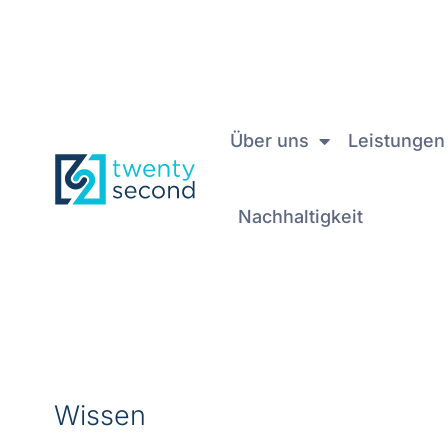
Über uns
Leistungen
Nachhaltigkeit
Wissen