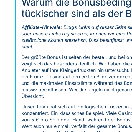
Warum die Bonusbeding
tückischer sind als der 
Affiliate-Hinweis:
Einige Links auf dieser Seite si
über unsere Links registrieren, können wir eine P
zusätzliche Kosten entstehen. Dies beeinflusst u
nicht.
Der größte Bonus ist selten der beste , und bei on
zeigt sich das besonders deutlich. Wir haben die
Anbieter auf ihre Kleingedruckten hin untersucht.
bei Frumzi Casino auf den ersten Blick verlocken
und die maximalen Einsatzlimits während des Bon
massiv beeinflussen. Wer die Regeln nicht genau st
Übersicht.
Unser Team hat sich auf die logischen Lücken i
konzentriert. Ein klassisches Beispiel: Viele Cas
von 5 € pro Spin oder Hand, während der Bonus a
Wert auch nur einmal, verfällt der gesamte Bonus. 