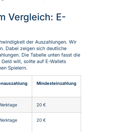
m Vergleich: E-
schwindigkeit der Auszahlungen. Wir
n. Dabei zeigen sich deutliche
lungen. Die Tabelle unten fasst die
eld will, sollte auf E-Wallets
hen Spielern.
enauszahlung
Mindesteinzahlung
Werktage
20 €
Werktage
20 €