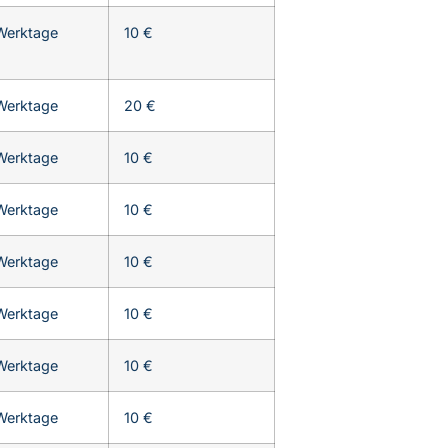
Werktage
10 €
Werktage
20 €
Werktage
10 €
Werktage
10 €
Werktage
10 €
Werktage
10 €
Werktage
10 €
Werktage
10 €