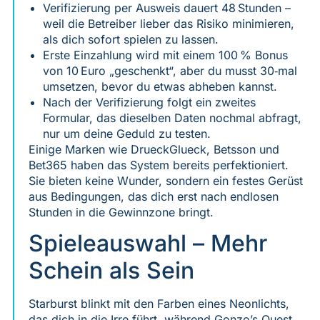
Verifizierung per Ausweis dauert 48 Stunden –
weil die Betreiber lieber das Risiko minimieren,
als dich sofort spielen zu lassen.
Erste Einzahlung wird mit einem 100 % Bonus
von 10 Euro „geschenkt“, aber du musst 30‑mal
umsetzen, bevor du etwas abheben kannst.
Nach der Verifizierung folgt ein zweites
Formular, das dieselben Daten nochmal abfragt,
nur um deine Geduld zu testen.
Einige Marken wie DrueckGlueck, Betsson und
Bet365 haben das System bereits perfektioniert.
Sie bieten keine Wunder, sondern ein festes Gerüst
aus Bedingungen, das dich erst nach endlosen
Stunden in die Gewinnzone bringt.
Spieleauswahl – Mehr
Schein als Sein
Starburst blinkt mit den Farben eines Neonlichts,
das dich in die Irre führt, während Gonzo’s Quest