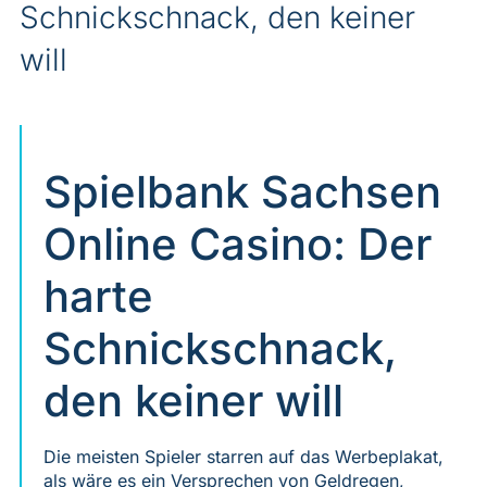
Schnickschnack, den keiner
will
Spielbank Sachsen
Online Casino: Der
harte
Schnickschnack,
den keiner will
Die meisten Spieler starren auf das Werbeplakat,
als wäre es ein Versprechen von Geldregen,