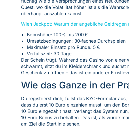
flüchtig wie die Versprechungen eines Neukunden
Quest, wo die Volatilität höher ist als die Wahrsc
überhaupt auszahlen kannst.
Wien Jackpot: Warum der angebliche Geldregen n
Bonushöhe: 100% bis 200 €
Umsatzbedingungen: 30‑faches Durchspielen
Maximaler Einsatz pro Runde: 5 €
Verfallszeit: 30 Tage
Der Schein trügt. Während das Casino von einer
schwärmt, sitzt du im Kleiderschrank und suchst
Geschenk zu öffnen – das ist ein anderer Frustleve
Wie das Ganze in der Pra
Du registrierst dich, füllst das KYC-Formular aus,
dass du erst 10 Euro einzahlen musst, um den Bon
10 Euro eingezahlt hast, verlangt das System nun
10 Euro Bonus zu behalten. Das ist, als würde ma
am Ziel die Startlinie sehen.