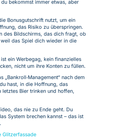
 – du bekommst immer etwas, aber
ie Bonusgutschrift nutzt, um ein
offnung, das Risiko zu überspringen.
n des Bildschirms, das dich fragt, ob
 weil das Spiel dich wieder in die
ist ein Werbegag, kein finanzielles
cken, nicht um ihre Konten zu füllen.
das „Bankroll‑Management“ nach dem
du hast, in die Hoffnung, das
letztes Bier trinken und hoffen,
ideo, das nie zu Ende geht. Du
as System brechen kannst – das ist
.
e Glitzerfassade