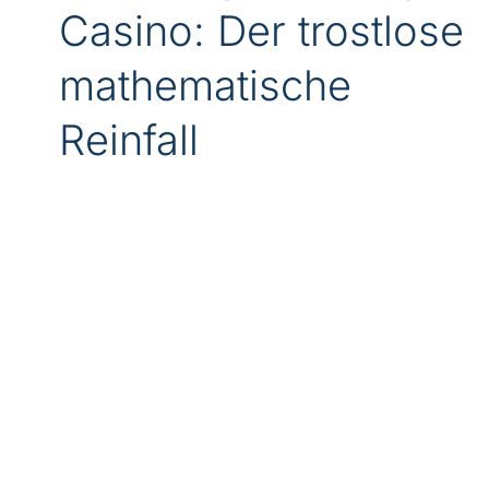
Casino: Der trostlose
mathematische
Reinfall