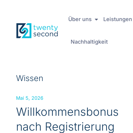
Über uns
Leistungen
Nachhaltigkeit
Wissen
Mai 5, 2026
Willkommensbonus
nach Registrierung