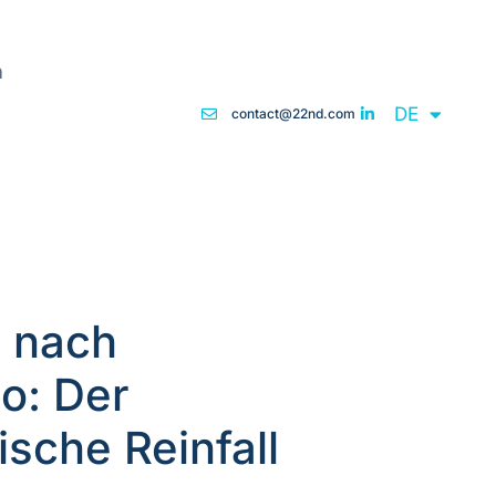
n
EN
DE
FR
contact@22nd.com
 nach
o: Der
sche Reinfall